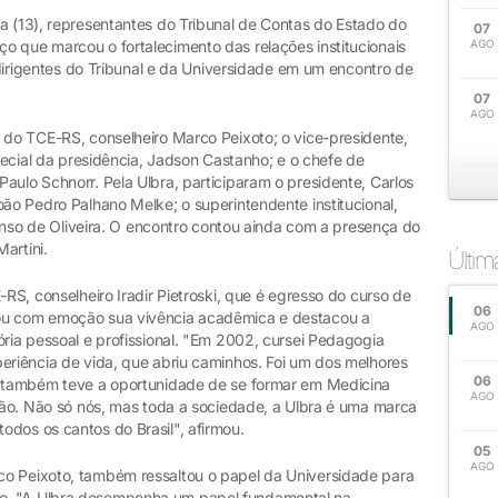
a (13), representantes do Tribunal de Contas do Estado do
07
o que marcou o fortalecimento das relações institucionais
AGO
u dirigentes do Tribunal e da Universidade em um encontro de
07
AGO
 do TCE-RS, conselheiro Marco Peixoto; o vice-presidente,
special da presidência, Jadson Castanho; e o chefe de
aulo Schnorr. Pela Ulbra, participaram o presidente, Carlos
oão Pedro Palhano Melke; o superintendente institucional,
Afonso de Oliveira. O encontro contou ainda com a presença do
artini.
Últi
-RS, conselheiro Iradir Pietroski, que é egresso do curso de
06
rou com emoção sua vivência acadêmica e destacou a
AGO
ória pessoal e profissional. "Em 2002, cursei Pedagogia
eriência de vida, que abriu caminhos. Foi um dos melhores
06
ha também teve a oportunidade de se formar em Medicina
AGO
ição. Não só nós, mas toda a sociedade, a Ulbra é uma marca
odos os cantos do Brasil", afirmou.
05
AGO
co Peixoto, também ressaltou o papel da Universidade para
o. "A Ulbra desempenha um papel fundamental na