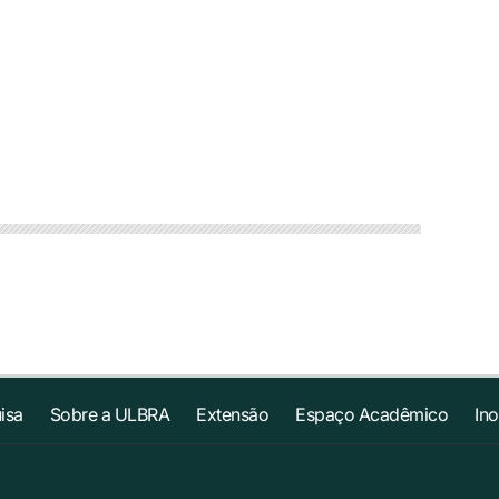
isa
Sobre a ULBRA
Extensão
Espaço Acadêmico
In