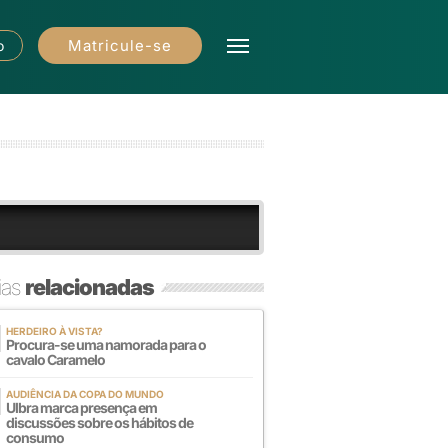
Matricule-se
o
ias
relacionadas
HERDEIRO À VISTA?
Procura-se uma namorada para o
cavalo Caramelo
AUDIÊNCIA DA COPA DO MUNDO
Ulbra marca presença em
discussões sobre os hábitos de
consumo