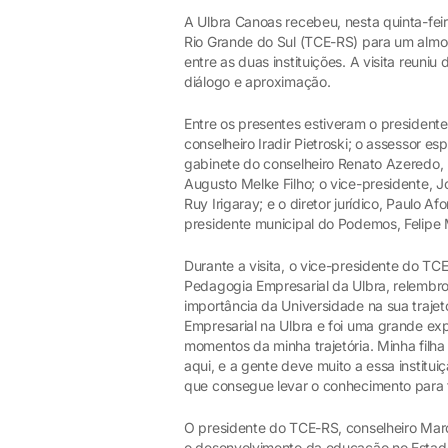
A Ulbra Canoas recebeu, nesta quinta-feir
Rio Grande do Sul (TCE-RS) para um almoç
entre as duas instituições. A visita reuni
diálogo e aproximação.
Entre os presentes estiveram o presidente
conselheiro Iradir Pietroski; o assessor e
gabinete do conselheiro Renato Azeredo, P
Augusto Melke Filho; o vice-presidente, J
Ruy Irigaray; e o diretor jurídico, Paulo 
presidente municipal do Podemos, Felipe M
Durante a visita, o vice-presidente do TCE
Pedagogia Empresarial da Ulbra, relemb
importância da Universidade na sua trajet
Empresarial na Ulbra e foi uma grande exp
momentos da minha trajetória. Minha fil
aqui, e a gente deve muito a essa institu
que consegue levar o conhecimento para t
O presidente do TCE-RS, conselheiro Mar
o desenvolvimento da educação no Estad