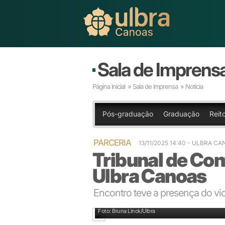
Sala de Imprens
Página Inicial
»
Sala de Imprensa
» Notícia
Pós-graduação
Graduação
Reito
PARCERIA
13/11/2025 14:40 - ULBRA C
Tribunal de Con
Ulbra Canoas
Encontro teve a presença do vi
Entre os presentes estiveram o presidente do TCE-RS,
Foto: Bruna Linck/Ulbra