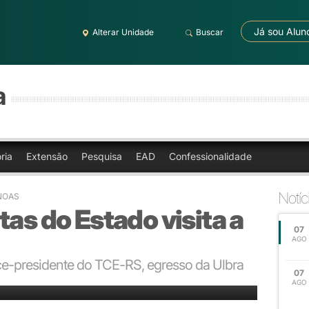
Já sou Alun
Alterar Unidade
Buscar
a
ria
Extensão
Pesquisa
EAD
Confessionalidade
Notíc
ANOAS
tas do Estado visita a
07
AGO
ce-presidente do TCE-RS, egresso da Ulbra
07
 conselheiro Marco Peixoto; o vice-presidente, conselheiro Iradir Pietroski.
AGO