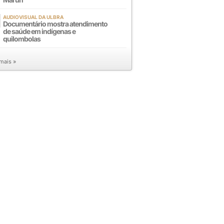
AUDIOVISUAL DA ULBRA
Documentário mostra atendimento
de saúde em indígenas e
quilombolas
 mais »