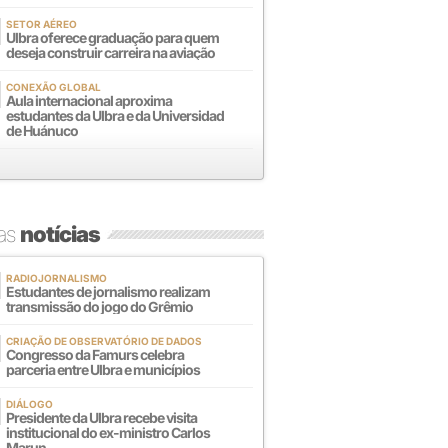
SETOR AÉREO
Ulbra oferece graduação para quem
deseja construir carreira na aviação
CONEXÃO GLOBAL
Aula internacional aproxima
estudantes da Ulbra e da Universidad
de Huánuco
mas
notícias
RADIOJORNALISMO
Estudantes de jornalismo realizam
transmissão do jogo do Grêmio
CRIAÇÃO DE OBSERVATÓRIO DE DADOS
Congresso da Famurs celebra
parceria entre Ulbra e municípios
DIÁLOGO
Presidente da Ulbra recebe visita
institucional do ex-ministro Carlos
Marun