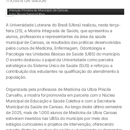
Evento reuniu 104 pesquisas e evidenciou impacto das práticas acadêmicas na
Atenção Primária do Município de Canoas.
Foto: Bruna Santos/Ulbra
A Universidade Luterana do Brasil (Ulbra) realizou, nesta terça-
feira (25), a Mostra Integrada de Saúde, que apresentou a
alunos, professores e representantes da área da saúde
municipal de Canoas, os resultados das práticas desenvolvidas
pelos cursos de Medicina, Enfermagem, Odontologia e
Psicologia nas Unidades Básicas de Saúde (UBS) do município.
O evento destacou o papel da Universidade como parceira
estratégica do Sistema Único de Saúde (SUS) e reforçou a
contribuição dos estudantes na qualificação do atendimento à
população.
Organizada pela professora de Medicina da Ulbra Priscila
Carvalho, a mostra foi promovida em parceria com o Núcleo
Municipal de Educação e Saúde Coletiva e com a Secretaria
Municipal da Saúde de Canoas. Ao longo deste último semestre
de 2025, mais de 1.000 alunos de Medicina da Ulbra Canoas
estiveram inseridos nas UBSs do município por meio dos
estágios curriculares e projetos de intervenção, oferecendo
suporte direto às equipes de saúde e vivenciando as demandas