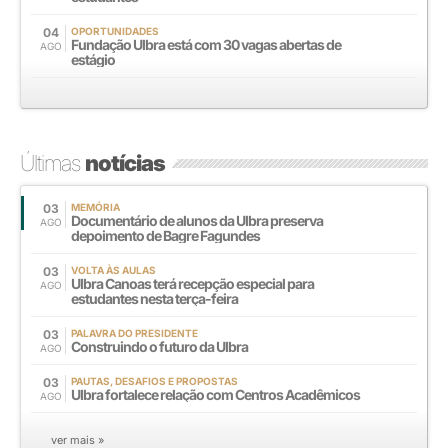
04
OPORTUNIDADES
Fundação Ulbra está com 30 vagas abertas de
AGO
estágio
Últimas
notícias
03
MEMÓRIA
Documentário de alunos da Ulbra preserva
AGO
depoimento de Bagre Fagundes
03
VOLTA ÀS AULAS
Ulbra Canoas terá recepção especial para
AGO
estudantes nesta terça-feira
03
PALAVRA DO PRESIDENTE
Construindo o futuro da Ulbra
AGO
03
PAUTAS, DESAFIOS E PROPOSTAS
Ulbra fortalece relação com Centros Acadêmicos
AGO
ver mais »