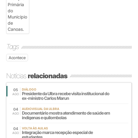
Tags
Acontece
Notícias
relacionadas
05
DIÁLOGO
Presidente da Ulbra recebe visita institucional do
AGO
ex-ministro Carlos Marun
04
AUDIOVISUAL DA ULBRA
Documentário mostra atendimento de saúde em
AGO
indígenas e quilombolas
04
VOLTA ÀS AULAS
Integração marca recepção especial de
AGO
estudantes