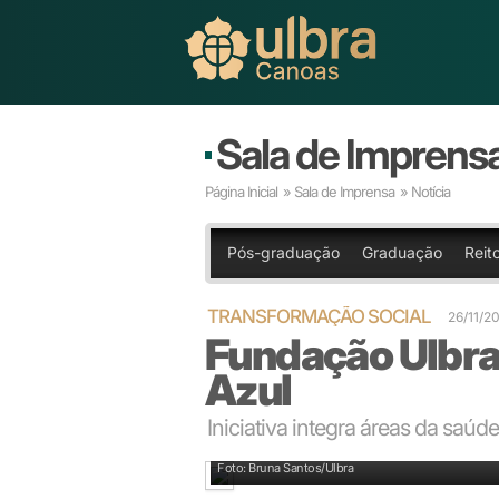
Sala de Imprens
Página Inicial
»
Sala de Imprensa
» Notícia
Pós-graduação
Graduação
Reito
TRANSFORMAÇÃO SOCIAL
26/11/2
Fundação Ulbra
Azul
Iniciativa integra áreas da saú
O Mundo Azul é um programa permanente de atendime
Foto: Bruna Santos/Ulbra