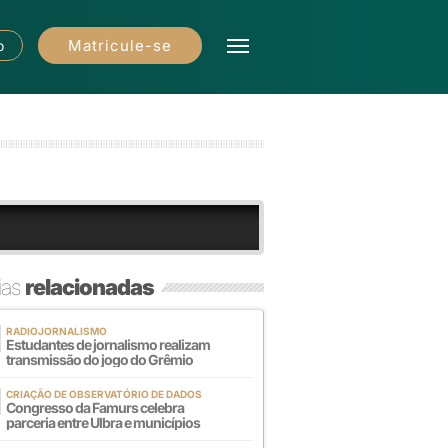
Matricule-se
o
ias
relacionadas
RADIOJORNALISMO
Estudantes de jornalismo realizam
transmissão do jogo do Grêmio
CRIAÇÃO DE OBSERVATÓRIO DE DADOS
Congresso da Famurs celebra
parceria entre Ulbra e municípios