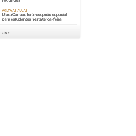
VOLTA ÀS AULAS
Ulbra Canoas terá recepção especial
para estudantes nesta terça-feira
 mais »