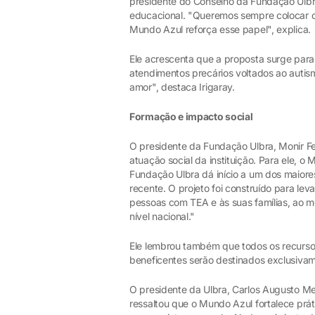
presidente do Conselho da Fundação Ulbra
educacional. "Queremos sempre colocar o
Mundo Azul reforça esse papel", explica.
Ele acrescenta que a proposta surge para 
atendimentos precários voltados ao autism
amor", destaca Irigaray.
Formação e impacto social
O presidente da Fundação Ulbra, Monir Fe
atuação social da instituição. Para ele, o
Fundação Ulbra dá início a um dos maiores 
recente. O projeto foi construído para lev
pessoas com TEA e às suas famílias, ao 
nível nacional."
Ele lembrou também que todos os recurso
beneficentes serão destinados exclusiva
O presidente da Ulbra, Carlos Augusto Melk
ressaltou que o Mundo Azul fortalece práti