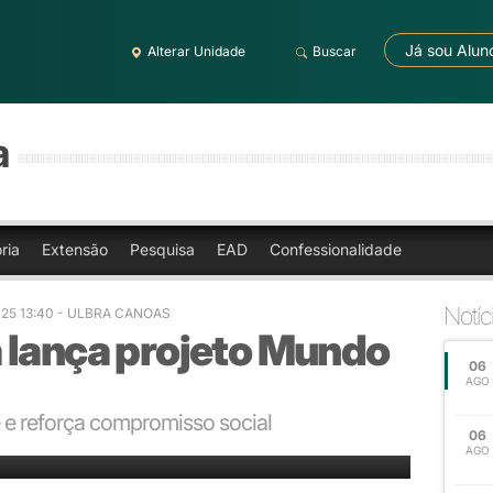
Já sou Alun
Alterar Unidade
Buscar
a
ria
Extensão
Pesquisa
EAD
Confessionalidade
Notíc
025 13:40 - ULBRA CANOAS
 lança projeto Mundo
06
AGO
de e reforça compromisso social
06
nto, inclusão e suporte especializado a pessoas com TEA e suas famílias
AGO