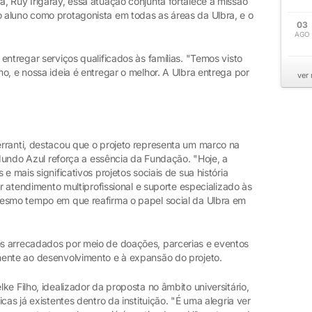
, Ruy Irigaray, essa atuação conjunta fortalece a missão
 aluno como protagonista em todas as áreas da Ulbra, e o
03
AGO
entregar serviços qualificados às famílias. "Temos visto
o, e nossa ideia é entregar o melhor. A Ulbra entrega por
ver
rranti, destacou que o projeto representa um marco na
 Mundo Azul reforça a essência da Fundação. "Hoje, a
e mais significativos projetos sociais de sua história
ar atendimento multiprofissional e suporte especializado às
mesmo tempo em que reafirma o papel social da Ulbra em
s arrecadados por meio de doações, parcerias e eventos
mente ao desenvolvimento e à expansão do projeto.
e Filho, idealizador da proposta no âmbito universitário,
cas já existentes dentro da instituição. "É uma alegria ver