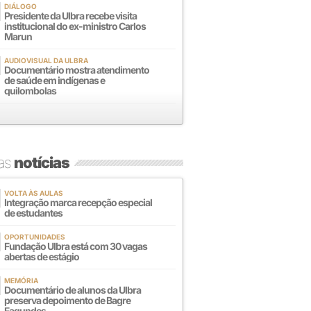
DIÁLOGO
Presidente da Ulbra recebe visita
institucional do ex-ministro Carlos
Marun
AUDIOVISUAL DA ULBRA
Documentário mostra atendimento
de saúde em indígenas e
quilombolas
mas
notícias
VOLTA ÀS AULAS
Integração marca recepção especial
de estudantes
OPORTUNIDADES
Fundação Ulbra está com 30 vagas
abertas de estágio
MEMÓRIA
Documentário de alunos da Ulbra
preserva depoimento de Bagre
Fagundes