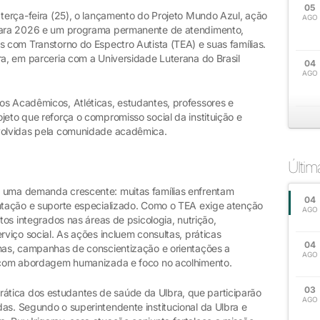
05
 terça-feira (25), o lançamento do Projeto Mundo Azul, ação
AGO
 para 2026 e um programa permanente de atendimento,
s com Transtorno do Espectro Autista (TEA) e suas famílias.
ra, em parceria com a Universidade Luterana do Brasil
04
AGO
os Acadêmicos, Atléticas, estudantes, professores e
jeto que reforça o compromisso social da instituição e
nvolvidas pela comunidade acadêmica.
Últi
a uma demanda crescente: muitas famílias enfrentam
04
entação e suporte especializado. Como o TEA exige atenção
AGO
ntos integrados nas áreas de psicologia, nutrição,
rviço social. As ações incluem consultas, práticas
04
inas, campanhas de conscientização e orientações a
AGO
as com abordagem humanizada e foco no acolhimento.
03
tica dos estudantes de saúde da Ulbra, que participarão
AGO
as. Segundo o superintendente institucional da Ulbra e