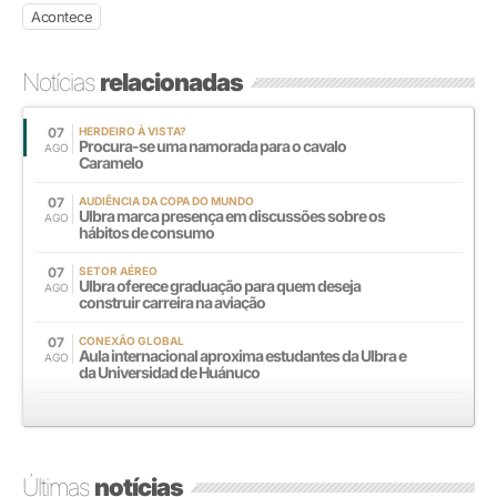
Acontece
Notícias
relacionadas
07
HERDEIRO À VISTA?
Procura-se uma namorada para o cavalo
AGO
Caramelo
07
AUDIÊNCIA DA COPA DO MUNDO
Ulbra marca presença em discussões sobre os
AGO
hábitos de consumo
07
SETOR AÉREO
Ulbra oferece graduação para quem deseja
AGO
construir carreira na aviação
07
CONEXÃO GLOBAL
Aula internacional aproxima estudantes da Ulbra e
AGO
da Universidad de Huánuco
Últimas
notícias