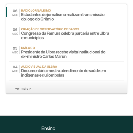
06
RADIOJORNALISMO
Estudantes de jornalismo realizam transmissão
AGO
do jogo do Grêmio
06
CRIAÇÃO DE OBSERVATÓRIO DE DADOS
Congresso da Famurs celebra parceria entre Ulbra
AGO
e municípios
05
DIÁLOGO
Presidente da Ulbra recebe visita institucional do
AGO
ex-ministro Carlos Marun
04
AUDIOVISUAL DA ULBRA
Documentário mostra atendimento de saúde em
AGO
indígenas e quilombolas
ver mais »
Ensino