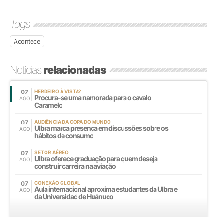
Tags
Acontece
Notícias
relacionadas
07
HERDEIRO À VISTA?
Procura-se uma namorada para o cavalo
AGO
Caramelo
07
AUDIÊNCIA DA COPA DO MUNDO
Ulbra marca presença em discussões sobre os
AGO
hábitos de consumo
07
SETOR AÉREO
Ulbra oferece graduação para quem deseja
AGO
construir carreira na aviação
07
CONEXÃO GLOBAL
Aula internacional aproxima estudantes da Ulbra e
AGO
da Universidad de Huánuco