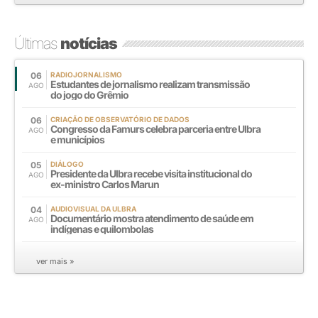
Últimas
notícias
06
RADIOJORNALISMO
Estudantes de jornalismo realizam transmissão
AGO
do jogo do Grêmio
06
CRIAÇÃO DE OBSERVATÓRIO DE DADOS
Congresso da Famurs celebra parceria entre Ulbra
AGO
e municípios
05
DIÁLOGO
Presidente da Ulbra recebe visita institucional do
AGO
ex-ministro Carlos Marun
04
AUDIOVISUAL DA ULBRA
Documentário mostra atendimento de saúde em
AGO
indígenas e quilombolas
ver mais »