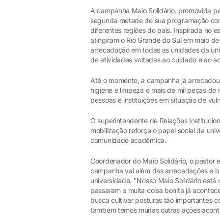
A campanha Maio Solidário, promovida pel
segunda metade de sua programação com
diferentes regiões do país. Inspirada no e
atingiram o Rio Grande do Sul em maio de
arrecadação em todas as unidades da univ
de atividades voltadas ao cuidado e ao a
Até o momento, a campanha já arrecadou m
higiene e limpeza e mais de mil peças de 
pessoas e instituições em situação de vuln
O superintendente de Relações Institucio
mobilização reforça o papel social da univ
comunidade acadêmica.
Coordenador do Maio Solidário, o pastor 
campanha vai além das arrecadações e bus
universidade. "Nosso Maio Solidário est
passaram e muita coisa bonita já acontece
busca cultivar posturas tão importantes c
também temos muitas outras ações acont