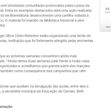
 com atividades comunitárias promovidas pelos cursos da
03
asil. Entre os exemplos destacados está uma ação realizada
AGO
rso de Biomedicina desenvolveram uma cartilha voltada à
O material foi inserido na Biblioteca Nacional e será
tal.
ver
gio Ulbra Cristo Redentor estão organizando uma tarde de
as, instituição que foi fortemente atingida pelas enchentes
que as próximas semanas concentrem ainda mais
de. "Ainda temos duas semanas pela frente e muita coisa
 organizadas e acreditamos que grande parte das doações
do, também como consequência das campanhas que vêm
es que auxiliam na divulgação das ações, entre eles o
 a secretária municipal de Educação de Canoas, Beth
gramação