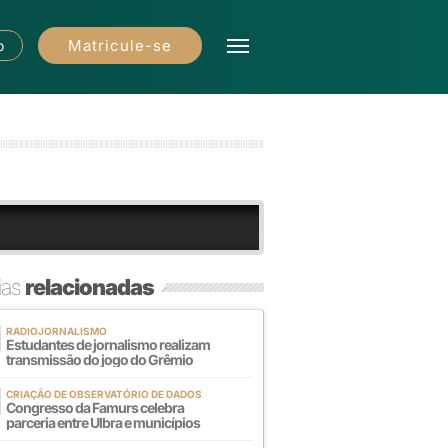
Matricule-se
o
ias
relacionadas
RADIOJORNALISMO
Estudantes de jornalismo realizam
transmissão do jogo do Grêmio
CRIAÇÃO DE OBSERVATÓRIO DE DADOS
Congresso da Famurs celebra
parceria entre Ulbra e municípios