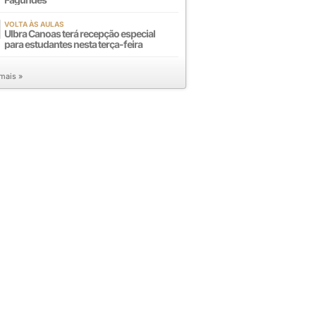
VOLTA ÀS AULAS
Ulbra Canoas terá recepção especial
para estudantes nesta terça-feira
 mais »