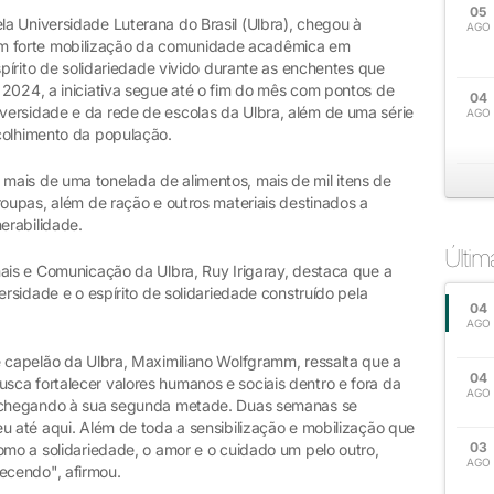
05
a Universidade Luterana do Brasil (Ulbra), chegou à
AGO
 forte mobilização da comunidade acadêmica em
spírito de solidariedade vivido durante as enchentes que
 2024, a iniciativa segue até o fim do mês com pontos de
04
ersidade e da rede de escolas da Ulbra, além de uma série
AGO
colhimento da população.
ais de uma tonelada de alimentos, mais de mil itens de
roupas, além de ração e outros materiais destinados a
erabilidade.
Últi
nais e Comunicação da Ulbra, Ruy Irigaray, destaca que a
ersidade e o espírito de solidariedade construído pela
04
AGO
e capelão da Ulbra, Maximiliano Wolfgramm, ressalta que a
04
ca fortalecer valores humanos e sociais dentro e fora da
AGO
á chegando à sua segunda metade. Duas semanas se
u até aqui. Além de toda a sensibilização e mobilização que
03
omo a solidariedade, o amor e o cuidado um pelo outro,
AGO
ecendo", afirmou.