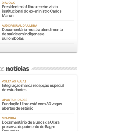
DIÁLOGO
Presidente da Ulbra recebe visita
institucional do ex-ministro Carlos
Marun
AUDIOVISUAL DA ULBRA
Documentário mostra atendimento
de saúde em indígenas e
quilombolas
mas
notícias
VOLTA ÀS AULAS
Integração marca recepção especial
de estudantes
OPORTUNIDADES
Fundação Ulbra está com 30 vagas
abertas de estágio
MEMÓRIA
Documentário de alunos da Ulbra
preserva depoimento de Bagre
Fagundes