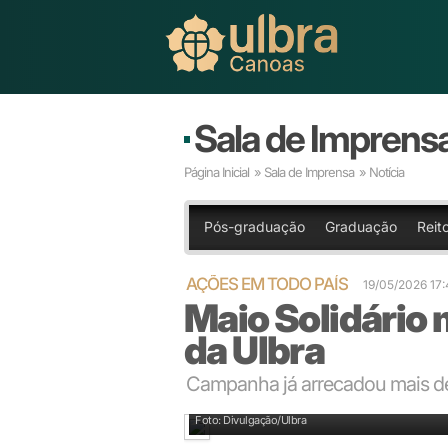
Sala de Imprens
Página Inicial
»
Sala de Imprensa
» Notícia
Pós-graduação
Graduação
Reito
AÇÕES EM TODO PAÍS
19/05/2026 1
Maio Solidário
da Ulbra
Campanha já arrecadou mais de
Foto: Divulgação/Ulbra