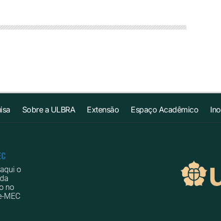
isa
Sobre a ULBRA
Extensão
Espaço Acadêmico
In