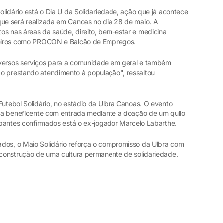
Solidário está o Dia U da Solidariedade, ação que já acontece
que será realizada em Canoas no dia 28 de maio. A
os nas áreas da saúde, direito, bem-estar e medicina
rceiros como PROCON e Balcão de Empregos.
iversos serviços para a comunidade em geral e também
ão prestando atendimento à população", ressaltou
Futebol Solidário, no estádio da Ulbra Canoas. O evento
tida beneficente com entrada mediante a doação de um quilo
cipantes confirmados está o ex-jogador Marcelo Labarthe.
dos, o Maio Solidário reforça o compromisso da Ulbra com
a construção de uma cultura permanente de solidariedade.