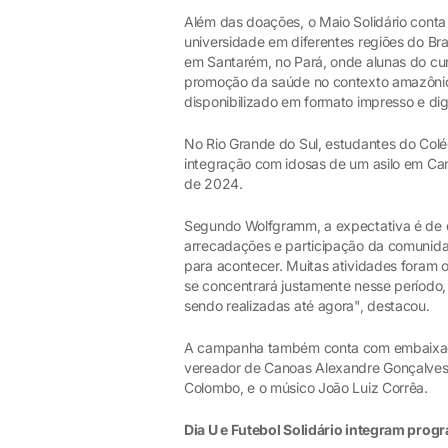
Além das doações, o Maio Solidário conta
universidade em diferentes regiões do Br
em Santarém, no Pará, onde alunas do cu
promoção da saúde no contexto amazônico. 
disponibilizado em formato impresso e digi
No Rio Grande do Sul, estudantes do Colé
integração com idosas de um asilo em Cano
de 2024.
Segundo Wolfgramm, a expectativa é de 
arrecadações e participação da comunida
para acontecer. Muitas atividades foram
se concentrará justamente nesse perío
sendo realizadas até agora", destacou.
A campanha também conta com embaixador
vereador de Canoas Alexandre Gonçalves,
Colombo, e o músico João Luiz Corrêa.
Dia U e Futebol Solidário integram pro