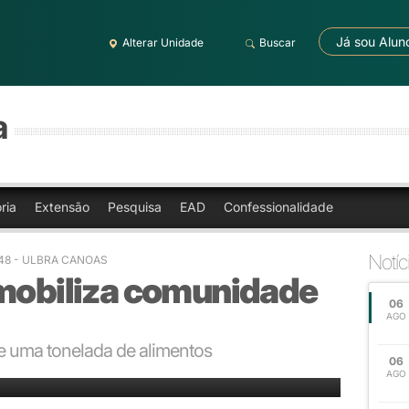
Já sou Alun
Alterar Unidade
Buscar
a
ria
Extensão
Pesquisa
EAD
Confessionalidade
Notíc
7:48 - ULBRA CANOAS
 mobiliza comunidade
06
AGO
 uma tonelada de alimentos
06
AGO