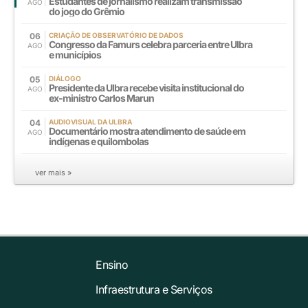
Estudantes de jornalismo realizam transmissão
AGO
do jogo do Grêmio
06
CRIAÇÃO DE OBSERVATÓRIO DE DADOS
Congresso da Famurs celebra parceria entre Ulbra
AGO
e municípios
05
DIÁLOGO
Presidente da Ulbra recebe visita institucional do
AGO
ex-ministro Carlos Marun
04
AUDIOVISUAL DA ULBRA
Documentário mostra atendimento de saúde em
AGO
indígenas e quilombolas
ver mais »
Ensino
Infraestrutura e Serviços