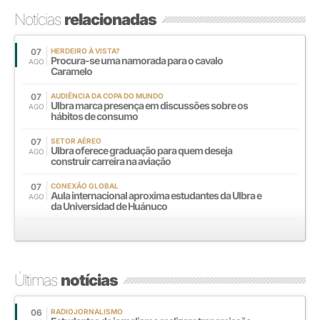
Notícias
relacionadas
07
HERDEIRO À VISTA?
Procura-se uma namorada para o cavalo
AGO
Caramelo
07
AUDIÊNCIA DA COPA DO MUNDO
Ulbra marca presença em discussões sobre os
AGO
hábitos de consumo
07
SETOR AÉREO
Ulbra oferece graduação para quem deseja
AGO
construir carreira na aviação
07
CONEXÃO GLOBAL
Aula internacional aproxima estudantes da Ulbra e
AGO
da Universidad de Huánuco
Últimas
notícias
06
RADIOJORNALISMO