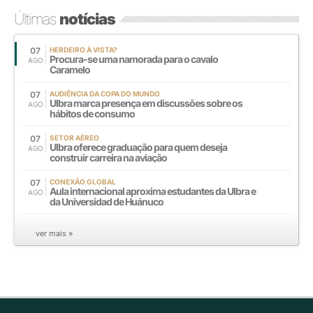
Últimas
notícias
07
HERDEIRO À VISTA?
Procura-se uma namorada para o cavalo
AGO
Caramelo
07
AUDIÊNCIA DA COPA DO MUNDO
Ulbra marca presença em discussões sobre os
AGO
hábitos de consumo
07
SETOR AÉREO
Ulbra oferece graduação para quem deseja
AGO
construir carreira na aviação
07
CONEXÃO GLOBAL
Aula internacional aproxima estudantes da Ulbra e
AGO
da Universidad de Huánuco
ver mais »