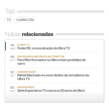
Tags
TV
ULBRACOM
Notícias
relacionadas
14
ULBRA TV
Poder RS: a nova atração da Ulbra TV
ABR
05
ENGENHARIA MECÂNICA AUTOMOTIVA
Pai e filho formados na Ulbra criam protótipo de
OUT
carro
01
COMUNICAÇÃO
Rafael Machado é o novo diretor de Jornalismo da
SET
Ulbra TV
02
ANIVERSÁRIO
Série Especial na TV marca os 50 anos da Ulbra
AGO