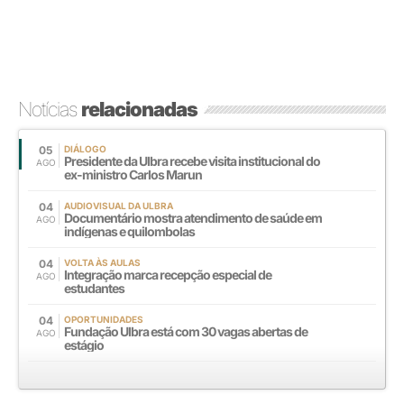
Notícias
relacionadas
05
DIÁLOGO
Presidente da Ulbra recebe visita institucional do
AGO
ex-ministro Carlos Marun
04
AUDIOVISUAL DA ULBRA
Documentário mostra atendimento de saúde em
AGO
indígenas e quilombolas
04
VOLTA ÀS AULAS
Integração marca recepção especial de
AGO
estudantes
04
OPORTUNIDADES
Fundação Ulbra está com 30 vagas abertas de
AGO
estágio