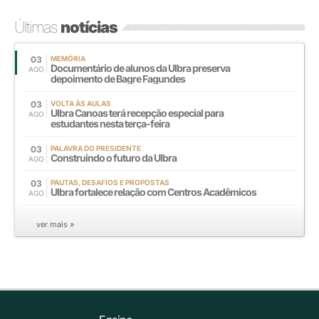
Últimas
notícias
03
MEMÓRIA
Documentário de alunos da Ulbra preserva
AGO
depoimento de Bagre Fagundes
03
VOLTA ÀS AULAS
Ulbra Canoas terá recepção especial para
AGO
estudantes nesta terça-feira
03
PALAVRA DO PRESIDENTE
Construindo o futuro da Ulbra
AGO
03
PAUTAS, DESAFIOS E PROPOSTAS
Ulbra fortalece relação com Centros Acadêmicos
AGO
ver mais »