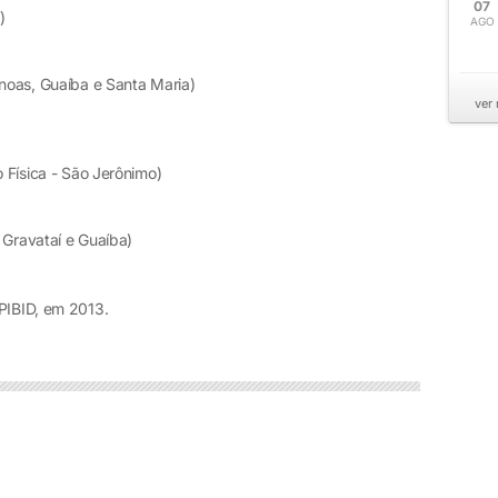
07
)
AGO
noas, Guaíba e Santa Maria)
ver
 Física - São Jerônimo)
Gravataí e Guaíba)
 PIBID, em 2013.