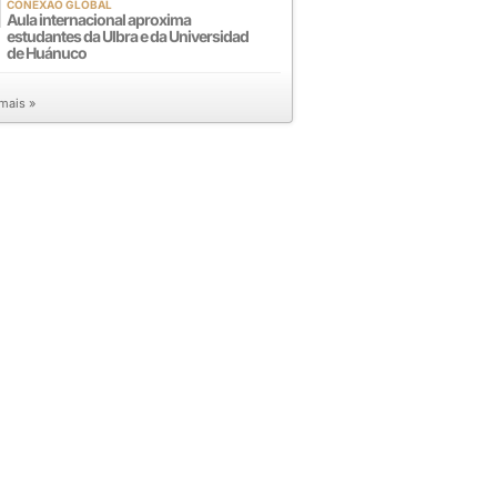
CONEXÃO GLOBAL
Aula internacional aproxima
estudantes da Ulbra e da Universidad
de Huánuco
 mais »