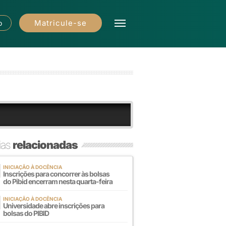
Matricule-se
o
ias
relacionadas
INICIAÇÃO À DOCÊNCIA
Inscrições para concorrer às bolsas
do Pibid encerram nesta quarta-feira
INICIAÇÃO À DOCÊNCIA
Universidade abre inscrições para
bolsas do PIBID