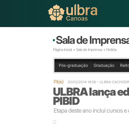
Sala de Imprens
Página Inicial
»
Sala de Imprensa
» Notícia
Pós-graduação
Graduação
Reito
Pibid
20/02/2014 18:59
- ULBRA CACHOEI
ULBRA lança edi
PIBID
Etapa deste ano inclui cursos e