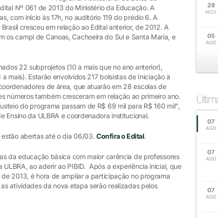
29
Edital Nº 061 de 2013 do Ministério da Educação. A
NOV
, com início às 17h, no auditório 119 do prédio 6. A
Brasil cresceu em relação ao Edital anterior, de 2012. A
05
m os campi de Canoas, Cachoeira do Sul e Santa Maria, e
AGO
hados 22 subprojetos (10 a mais que no ano anterior),
1 a mais). Estarão envolvidos 217 bolsistas de Iniciação à
 coordenadores de área, que atuarão em 28 escolas de
es números também cresceram em relação ao primeiro ano.
Últi
 custeio do programa passam de R$ 69 mil para R$ 160 mil",
 de Ensino da ULBRA e coordenadora institucional.
07
AGO
 estão abertas até o dia 06/03.
Confira o Edital
.
07
áreas da educação básica com maior carência de professores
AGO
 ULBRA, ao aderir ao PIBID. Após a experiência inicial, que
l de 2013, é hora de ampliar a participação no programa
 as atividades da nova etapa serão realizadas pelos
07
AGO