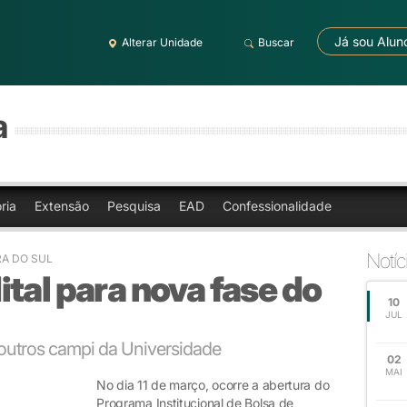
Já sou Alun
Alterar Unidade
Buscar
a
ria
Extensão
Pesquisa
EAD
Confessionalidade
Notíc
RA DO SUL
tal para nova fase do
10
JUL
 outros campi da Universidade
02
MAI
No dia 11 de março, ocorre a abertura do
Programa Institucional de Bolsa de