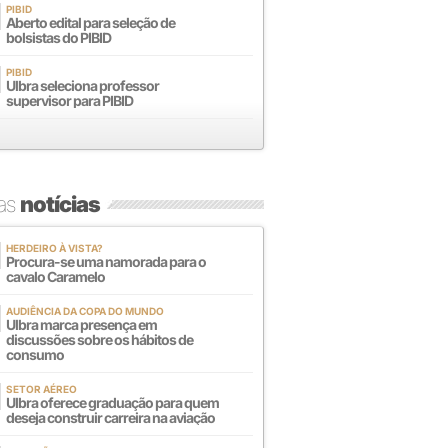
PIBID
Aberto edital para seleção de
bolsistas do PIBID
PIBID
Ulbra seleciona professor
supervisor para PIBID
mas
notícias
HERDEIRO À VISTA?
Procura-se uma namorada para o
cavalo Caramelo
AUDIÊNCIA DA COPA DO MUNDO
Ulbra marca presença em
discussões sobre os hábitos de
consumo
SETOR AÉREO
Ulbra oferece graduação para quem
deseja construir carreira na aviação