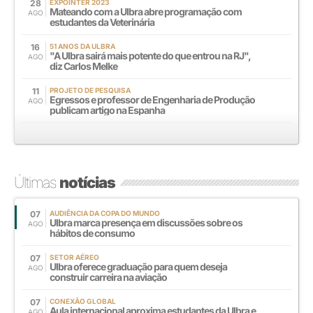
28
EXPOINTER 2023
Mateando com a Ulbra abre programação com
AGO
estudantes da Veterinária
16
51 ANOS DA ULBRA
"A Ulbra sairá mais potente do que entrou na RJ",
AGO
diz Carlos Melke
11
PROJETO DE PESQUISA
Egressos e professor de Engenharia de Produção
AGO
publicam artigo na Espanha
Últimas
notícias
07
AUDIÊNCIA DA COPA DO MUNDO
Ulbra marca presença em discussões sobre os
AGO
hábitos de consumo
07
SETOR AÉREO
Ulbra oferece graduação para quem deseja
AGO
construir carreira na aviação
07
CONEXÃO GLOBAL
Aula internacional aproxima estudantes da Ulbra e
AGO