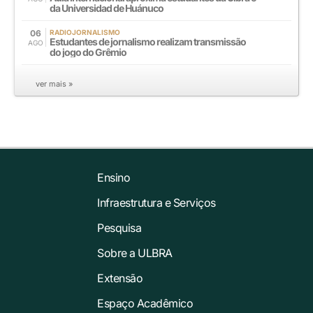
da Universidad de Huánuco
06
RADIOJORNALISMO
Estudantes de jornalismo realizam transmissão
AGO
do jogo do Grêmio
ver mais »
Ensino
Infraestrutura e Serviços
Pesquisa
Sobre a ULBRA
Extensão
Espaço Acadêmico