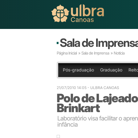
Sala de Imprens
Página Inicial
»
Sala de Imprensa
» Notícia
Pós-graduação
Graduação
Reito
21/07/2010 14:05
- ULBRA CANOAS
Polo de Lajead
Brinkart
Laboratório visa facilitar o apr
infância