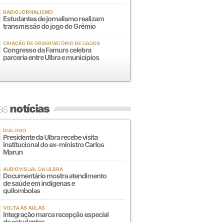
RADIOJORNALISMO
Estudantes de jornalismo realizam
transmissão do jogo do Grêmio
CRIAÇÃO DE OBSERVATÓRIO DE DADOS
Congresso da Famurs celebra
parceria entre Ulbra e municípios
mas
notícias
DIÁLOGO
Presidente da Ulbra recebe visita
institucional do ex-ministro Carlos
Marun
AUDIOVISUAL DA ULBRA
Documentário mostra atendimento
de saúde em indígenas e
quilombolas
VOLTA ÀS AULAS
Integração marca recepção especial
de estudantes