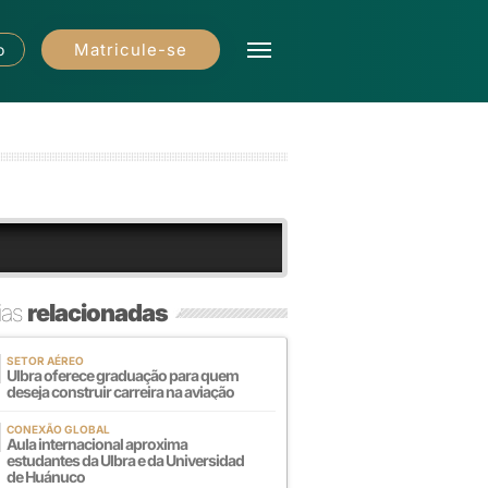
Matricule-se
o
ias
relacionadas
SETOR AÉREO
Ulbra oferece graduação para quem
deseja construir carreira na aviação
CONEXÃO GLOBAL
Aula internacional aproxima
estudantes da Ulbra e da Universidad
de Huánuco