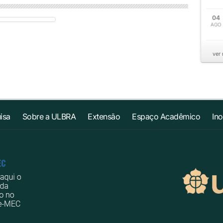
04
AGO
ver
isa
Sobre a ULBRA
Extensão
Espaço Acadêmico
In