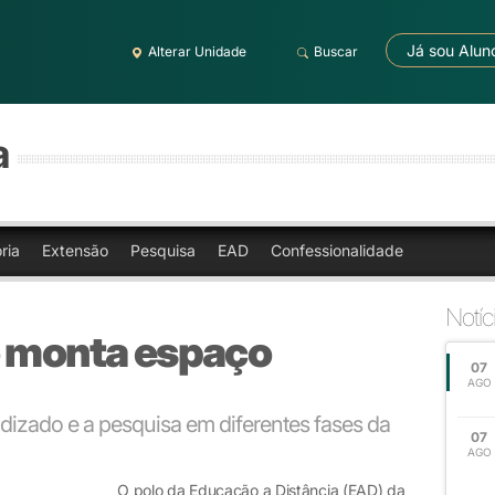
Já sou Alun
Alterar Unidade
Buscar
a
ria
Extensão
Pesquisa
EAD
Confessionalidade
Notíc
o monta espaço
07
AGO
endizado e a pesquisa em diferentes fases da
07
AGO
O polo da Educação a Distância (EAD) da