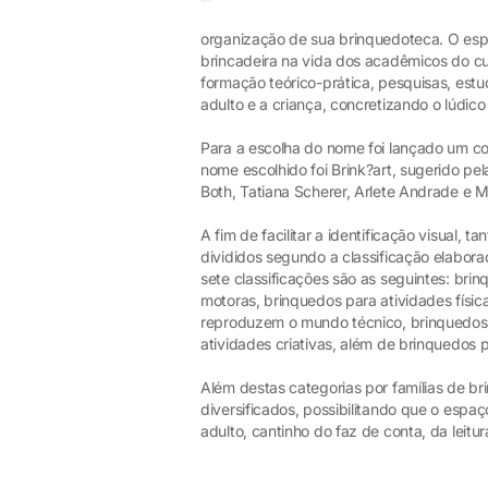
organização de sua brinquedoteca. O espa
brincadeira na vida dos acadêmicos do c
formação teórico-prática, pesquisas, estu
adulto e a criança, concretizando o lúdico i
Para a escolha do nome foi lançado um c
nome escolhido foi Brink?art, sugerido pe
Both, Tatiana Scherer, Arlete Andrade e M
A fim de facilitar a identificação visual, 
divididos segundo a classificação elaborad
sete classificações são as seguintes: brin
motoras, brinquedos para atividades físic
reproduzem o mundo técnico, brinquedos 
atividades criativas, além de brinquedos p
Além destas categorias por famílias de b
diversificados, possibilitando que o esp
adulto, cantinho do faz de conta, da leitu