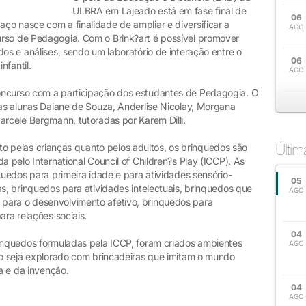
ULBRA em Lajeado está em fase final de
06
ço nasce com a finalidade de ampliar e diversificar a
AGO
urso de Pedagogia. Com o Brink?art é possível promover
dos e análises, sendo um laboratório de interação entre o
06
nfantil.
AGO
oncurso com a participação dos estudantes de Pedagogia. O
las alunas Daiane de Souza, Anderlise Nicolay, Morgana
arcele Bergmann, tutoradas por Karem Dilli.
Últi
tanto pelas crianças quanto pelos adultos, os brinquedos são
a pelo International Council of Children?s Play (ICCP). As
quedos para primeira idade e para atividades sensório-
05
as, brinquedos para atividades intelectuais, brinquedos que
AGO
para o desenvolvimento afetivo, brinquedos para
ara relações sociais.
04
rinquedos formuladas pela ICCP, foram criados ambientes
AGO
aço seja explorado com brincadeiras que imitam o mundo
ra e da invenção.
04
AGO