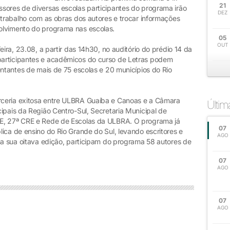
21
sores de diversas escolas participantes do programa irão
DEZ
 trabalho com as obras dos autores e trocar informações
olvimento do programa nas escolas.
05
OUT
eira, 23.08, a partir das 14h30, no auditório do prédio 14 da
articipantes e acadêmicos do curso de Letras podem
entantes de mais de 75 escolas e 20 municípios do Rio
ceria exitosa entre ULBRA Guaíba e Canoas e a Câmara
Últi
ipais da Região Centro-Sul, Secretaria Municipal de
E, 27ª CRE e Rede de Escolas da ULBRA. O programa já
07
ica de ensino do Rio Grande do Sul, levando escritores e
AGO
na sua oitava edição, participam do programa 58 autores de
07
AGO
07
AGO