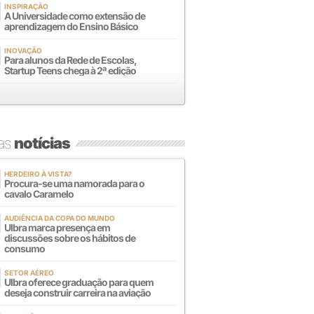
INSPIRAÇÃO
A Universidade como extensão de
aprendizagem do Ensino Básico
INOVAÇÃO
Para alunos da Rede de Escolas,
Startup Teens chega à 2ª edição
mas
notícias
HERDEIRO À VISTA?
Procura-se uma namorada para o
cavalo Caramelo
AUDIÊNCIA DA COPA DO MUNDO
Ulbra marca presença em
discussões sobre os hábitos de
consumo
SETOR AÉREO
Ulbra oferece graduação para quem
deseja construir carreira na aviação