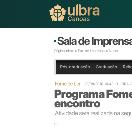
Sala de Imprens
Página Inicial
»
Sala de Imprensa
» Notícia
Pós-graduação
Graduação
Reito
Fome de Ler
18/08/2010 14:48
- ULBRA 
Programa Fome 
encontro
Atividade será realizada na se