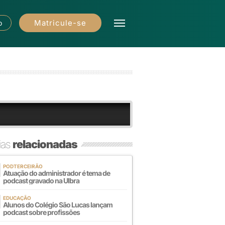
Matricule-se
o
ias
relacionadas
PODTERCEIRÃO
Atuação do administrador é tema de
podcast gravado na Ulbra
EDUCAÇÃO
Alunos do Colégio São Lucas lançam
podcast sobre profissões