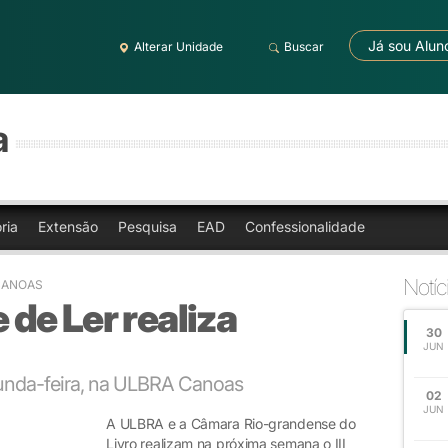
Já sou Alun
Alterar Unidade
Buscar
a
ria
Extensão
Pesquisa
EAD
Confessionalidade
Notíc
CANOAS
de Ler realiza
30
JUN
gunda-feira, na ULBRA Canoas
02
JUN
A ULBRA e a Câmara Rio-grandense do
Livro realizam na próxima semana o III