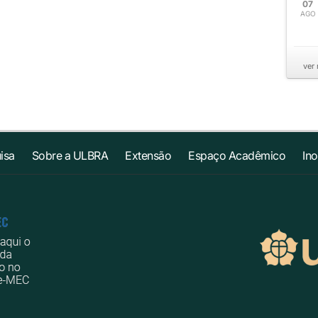
07
AGO
ver
isa
Sobre a ULBRA
Extensão
Espaço Acadêmico
In