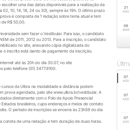
 e escolher uma das datas disponíveis para a realização da
21
ia 02, 10, 14, 18, 24 ou 30), sempre às 19h. O último prazo
AGO
A prova é composta de 1 redação sobre tema atual e tem
é de R$ 50,00.
06
MAR
versidade sem fazer o Vestibular. Para isso, o candidato
ENEM de 2011, 2012 ou 2013. Para a inscrição, o candidato
ibilizado no site, anexando cópia digitalizada do
 inscrito está isento de pagamento da inscrição.
Últi
internet até às 20h do dia 30.07, no site
s pelo telefone (51) 3477.9100.
07
AGO
 cursos da Ulbra na modalidade a distância podem
om prova agendada, pelo site www.ulbra.br/vestibular. A
07
ndados diretamente com o Polo de Apoio Presencial
AGO
0 Estados brasileiros, cujos endereços e meios de contato
 site. O período de inscrições se encerra às 23h59 do dia
07
ova consta de uma redação e tem duração de duas horas.
AGO