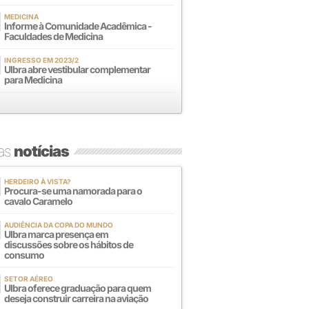
MEDICINA
Informe à Comunidade Acadêmica -
Faculdades de Medicina
INGRESSO EM 2023/2
Ulbra abre vestibular complementar
para Medicina
mas
notícias
HERDEIRO À VISTA?
Procura-se uma namorada para o
cavalo Caramelo
AUDIÊNCIA DA COPA DO MUNDO
Ulbra marca presença em
discussões sobre os hábitos de
consumo
SETOR AÉREO
Ulbra oferece graduação para quem
deseja construir carreira na aviação