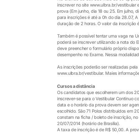
inscrever no site www.ulbra.br/vestibular
prova (Em junho, dia 18 ou 25. Em julho, d
para inscrições é até a 0h do dia 28.07, 
duração de 2 horas. O valor da inscrição 
Também é possível tentar uma vaga na Uni
poderá se inscrever utilizando a nota do 
deve preencher o formulário próprio dispon
desempenho no Exame. Nessa modalidade o
As inscrições poderão ser realizadas pela 
www.ulbra.br/vestibular. Maies informaçõe
Cursos a distância
Os candidatos que escolherem um dos 20
inscrever-se para o Vestibular Contínuo c
data e o horário da prova devem ser age
escolhido. São 71 Polos distribuídos em 2
constam na ficha / boleto de inscrição, no
20/07/2014 (horário de Brasília).
A taxa de inscrição é de R$ 50,00. A pr