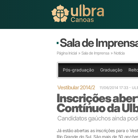
Sala de Imprens
Página Inicial
»
Sala de Imprensa
» Notícia
Pós-graduação
Graduação
Reito
Vestibular 2014/2
11/06/2014 17:33
- U
Inscrições aber
Contínuo da Ul
Candidatos gaúchos ainda pode
Já estão abertas as inscrições para o Ve
Rio Grande do Sul. São mais de 50 opções