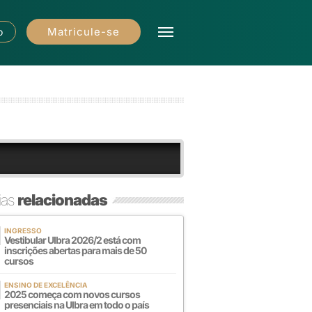
Matricule-se
o
ias
relacionadas
INGRESSO
Vestibular Ulbra 2026/2 está com
inscrições abertas para mais de 50
cursos
ENSINO DE EXCELÊNCIA
2025 começa com novos cursos
presenciais na Ulbra em todo o país