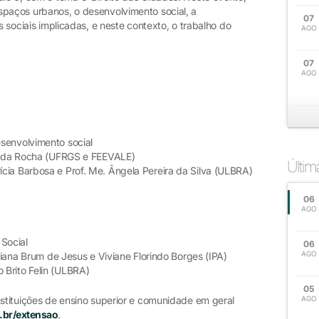
spaços urbanos, o desenvolvimento social, a
07
s sociais implicadas, e neste contexto, o trabalho do
AGO
07
AGO
senvolvimento social
ho da Rocha (UFRGS e FEEVALE)
Últi
cia Barbosa e Prof. Me. Ângela Pereira da Silva (ULBRA)
06
AGO
 Social
06
AGO
 Tiana Brum de Jesus e Viviane Florindo Borges (IPA)
Brito Felin (ULBRA)
05
nstituições de ensino superior e comunidade em geral
AGO
.br/extensao
.