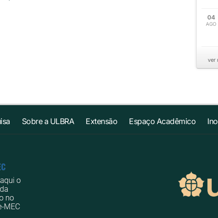
04
AGO
ver
isa
Sobre a ULBRA
Extensão
Espaço Acadêmico
In