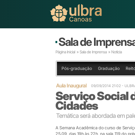
Sala de Imprens
Página Inicial
»
Sala de Imprensa
» Notícia
Pós-graduação
Graduação
Reito
Aula Inaugural
09/09/2014 21:02
- ULB
Serviço Social 
Cidades
Temática será abordada em pal
A Semana Acadêmica do curso de Serviço 
25.09, das 19h às 22h, na sala 119 do pré