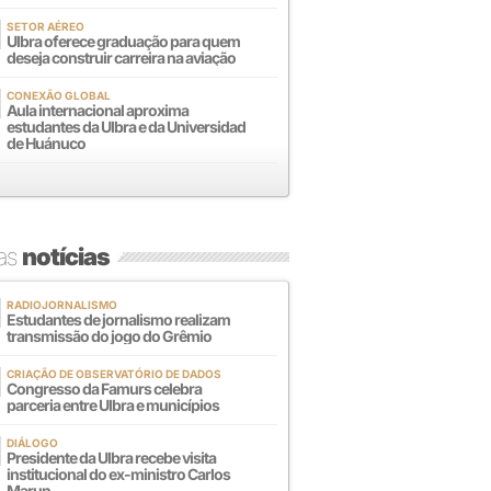
SETOR AÉREO
Ulbra oferece graduação para quem
deseja construir carreira na aviação
CONEXÃO GLOBAL
Aula internacional aproxima
estudantes da Ulbra e da Universidad
de Huánuco
mas
notícias
RADIOJORNALISMO
Estudantes de jornalismo realizam
transmissão do jogo do Grêmio
CRIAÇÃO DE OBSERVATÓRIO DE DADOS
Congresso da Famurs celebra
parceria entre Ulbra e municípios
DIÁLOGO
Presidente da Ulbra recebe visita
institucional do ex-ministro Carlos
Marun