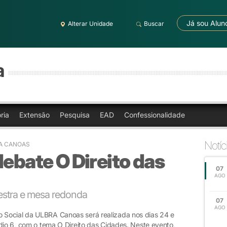
Já sou Alun
Alterar Unidade
Buscar
a
ria
Extensão
Pesquisa
EAD
Confessionalidade
Notíc
RA CANOAS
debate O Direito das
07
AGO
estra e mesa redonda
07
AGO
Social da ULBRA Canoas será realizada nos dias 24 e
dio 6, com o tema O Direito das Cidades. Neste evento,