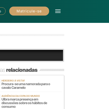
Matricule-se
o
ias
relacionadas
HERDEIRO À VISTA?
Procura-se uma namorada para o
cavalo Caramelo
AUDIÊNCIA DA COPA DO MUNDO
Ulbra marca presença em
discussões sobre os hábitos de
consumo