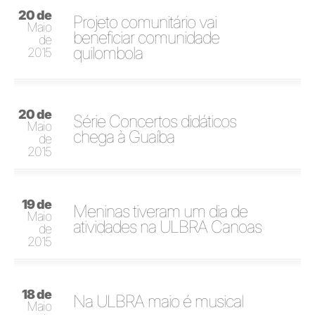
20 de
Projeto comunitário vai
Maio
beneficiar comunidade
de
quilombola
2015
20 de
Série Concertos didáticos
Maio
chega à Guaíba
de
2015
19 de
Meninas tiveram um dia de
Maio
atividades na ULBRA Canoas
de
2015
18 de
Na ULBRA maio é musical
Maio