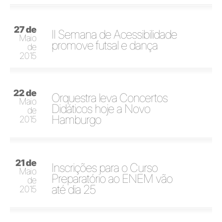
27 de
II Semana de Acessibilidade
Maio
promove futsal e dança
de
2015
22 de
Orquestra leva Concertos
Maio
Didáticos hoje a Novo
de
Hamburgo
2015
21 de
Inscrições para o Curso
Maio
Preparatório ao ENEM vão
de
até dia 25
2015