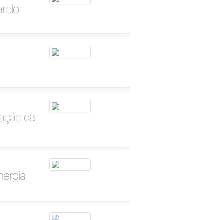
relo
zação da
nergia