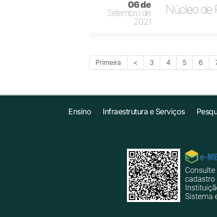
06 de
Núcleo de P
Setembro de
2021
Primeira
<
3
4
5
6
Ensino
Infraestrutura e Serviços
Pesqu