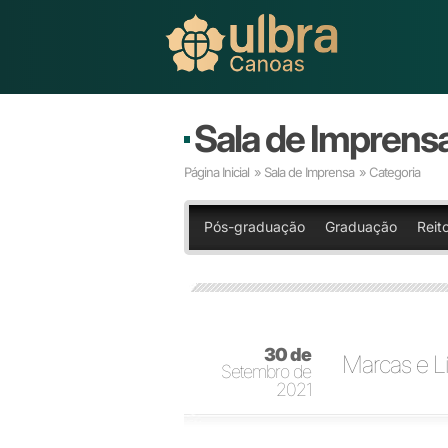
Sala de Imprens
Página Inicial
»
Sala de Imprensa
» Categoria
Pós-graduação
Graduação
Reito
30 de
Marcas e L
Setembro de
2021