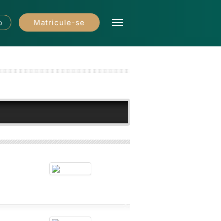
Matricule-se
o