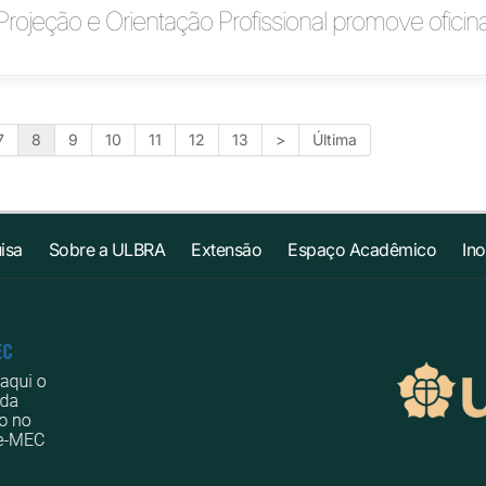
rojeção e Orientação Profissional promove oficin
7
8
9
10
11
12
13
>
Última
isa
Sobre a ULBRA
Extensão
Espaço Acadêmico
In