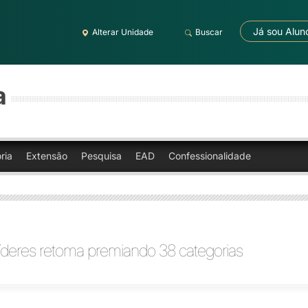
Já sou Alun
Alterar Unidade
Buscar
a
ria
Extensão
Pesquisa
EAD
Confessionalidade
íderes retoma premiando 38 categorias