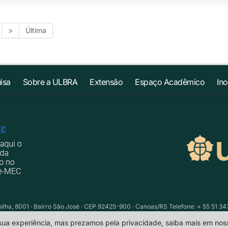
>
Última
isa
Sobre a ULBRA
Extensão
Espaço Acadêmico
In
ilha, 8001 · Bairro São José · CEP 92425-900 · Canoas/RS Telefone: + 55 51 34
 sua experiência, mas prezamos pela privacidade, saiba mais em no