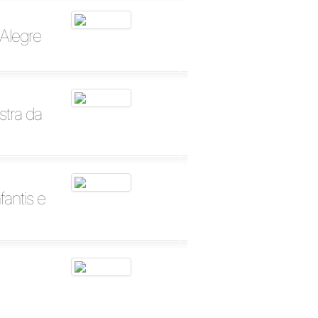
 Alegre
tra da
antis e