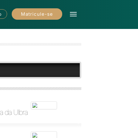
Matricule-se
o
a da Ulbra