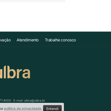
ovação
Atendimento
Trabalhe conosco
77.4000 · E-mail:
ulbra@ulbra.br
ssa
política de privacidade
.
Entendi