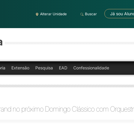
Já sou Alun
Alterar Unidade
Buscar
a
ria
Extensão
Pesquisa
EAD
Confessionalidade
rand no próximo Domingo Clássico com Orquestr