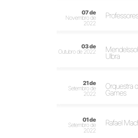
07 de
Professores
Novembro de
2022
03 de
Mendelssoh
Outubro de 2022
Ulbra
21 de
Orquestra d
Setembro de
Games
2022
01 de
Rafael Mach
Setembro de
2022