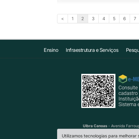
<
1
2
3
4
5
6
7
Ensino
Infraestrutura e Serviços
Pesqu
Ulbra Canoas
- Avenida Farroup
Utilizamos tecnologias para melhorar