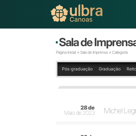
Sala de Imprens
Página Inicial
»
Sala de Imprensa
» Categoria
Pós-graduação
Graduação
Reito
28 de
Michel Leg
Maio de 2023