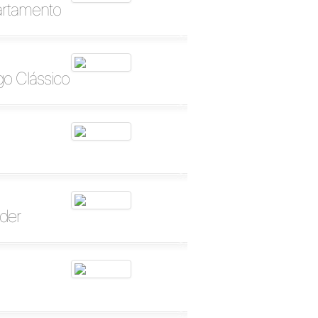
artamento
o Clássico
nder