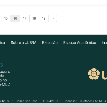
15
16
17
18
19
>
isa
Sobre a ULBRA
Extensão
Espaço Acadêmico
In
ilha, 8001 · Bairro São José · CEP 92425-900 · Canoas/RS Telefone: + 55 51 34