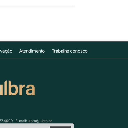
ovação
Atendimento
Trabalhe conosco
77.4000 · E-mail:
ulbra@ulbra.br