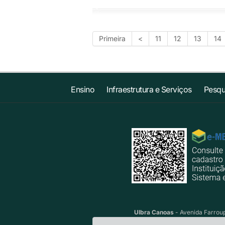
Primeira
<
11
12
13
14
Ensino
Infraestrutura e Serviços
Pesqu
Ulbra Canoas
- Avenida Farroup