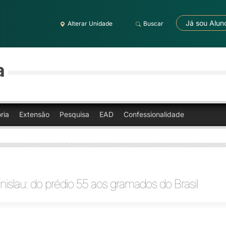
Já sou Alun
Alterar Unidade
Buscar
a
ria
Extensão
Pesquisa
EAD
Confessionalidade
nislau: do prédio 55 aos gramados do Brasil