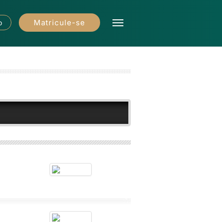
Matricule-se
o