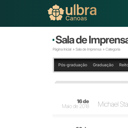
Sala de Imprens
Página Inicial
»
Sala de Imprensa
» Categoria
Pós-graduação
Graduação
Reito
16 de
Michael Sta
Maio de 2018