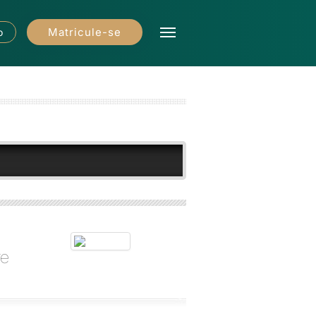
Matricule-se
o
re