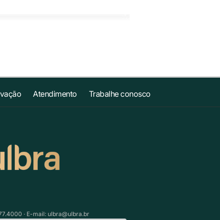
ovação
Atendimento
Trabalhe conosco
77.4000 · E-mail:
ulbra@ulbra.br