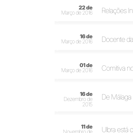
22 de
Relações In
Março de 2016
16 de
Docente da
Março de 2016
01 de
Comitiva no
Março de 2016
16 de
De Málaga 
Dezembro de
2015
11 de
Ulbra está 
Novembro de