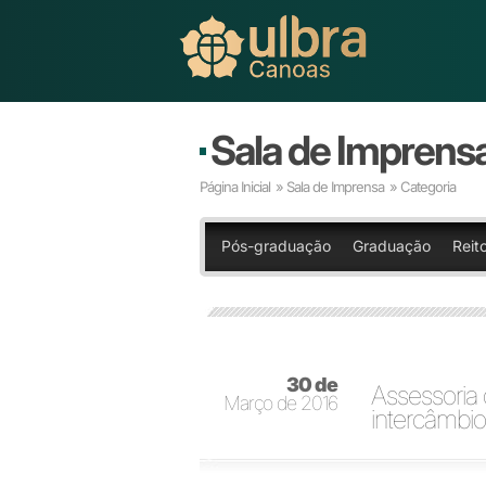
Sala de Imprens
Página Inicial
»
Sala de Imprensa
» Categoria
Pós-graduação
Graduação
Reito
30 de
Assessoria 
Março de 2016
intercâmbio