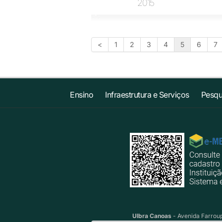
2015
<
1
2
3
4
5
6
7
Ensino
Infraestrutura e Serviços
Pesqu
Ulbra Canoas
- Avenida Farroup