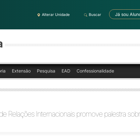
Já sou Alun
Alterar Unidade
Buscar
a
ria
Extensão
Pesquisa
EAD
Confessionalidade
de Relações Internacionais promove palestra sob