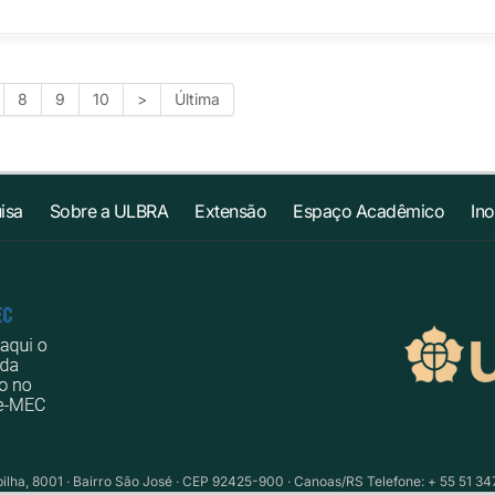
8
9
10
>
Última
isa
Sobre a ULBRA
Extensão
Espaço Acadêmico
In
ilha, 8001 · Bairro São José · CEP 92425-900 · Canoas/RS Telefone: + 55 51 34