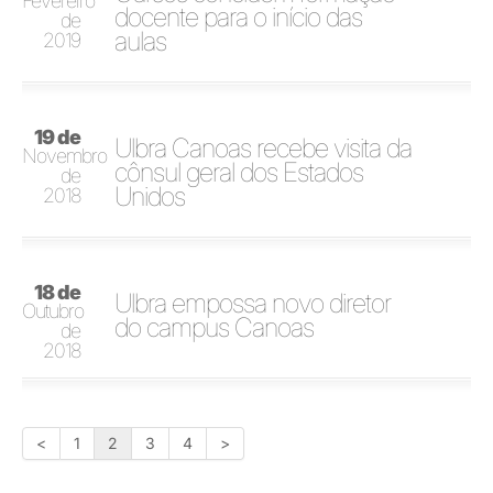
Fevereiro
docente para o início das
de
aulas
2019
19 de
Ulbra Canoas recebe visita da
Novembro
cônsul geral dos Estados
de
Unidos
2018
18 de
Ulbra empossa novo diretor
Outubro
do campus Canoas
de
2018
<
1
2
3
4
>