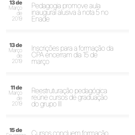
13 de
Pedagogia promove aula
Março
inaugural alusiva à nota 5 no
de
Enade
2019
13 de
Inscrições para a formação da
Março
CPA encerram dia 15 de
de
março
2019
11 de
Reestruturação pedagógica
Março
reúne cursos de graduação
de
do grupo III
2019
15 de
Cursos concluem formação