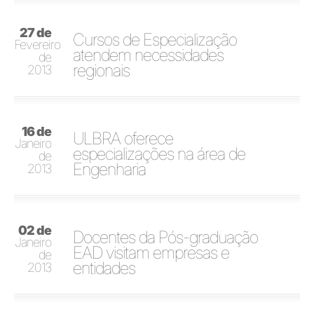
27 de
Cursos de Especialização
Fevereiro
atendem necessidades
de
regionais
2013
16 de
ULBRA oferece
Janeiro
especializações na área de
de
Engenharia
2013
02 de
Docentes da Pós-graduação
Janeiro
EAD visitam empresas e
de
entidades
2013