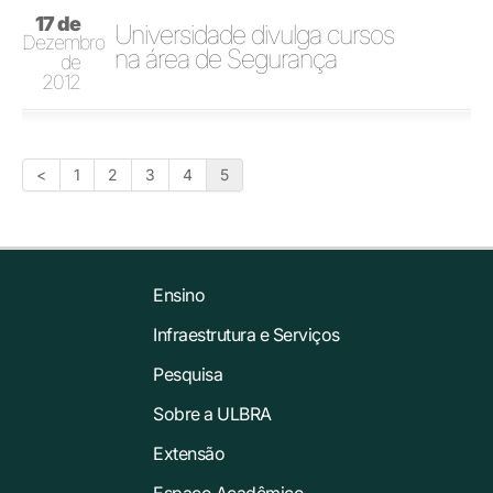
17 de
Universidade divulga cursos
Dezembro
na área de Segurança
de
2012
<
1
2
3
4
5
Ensino
Infraestrutura e Serviços
Pesquisa
Sobre a ULBRA
Extensão
Espaço Acadêmico