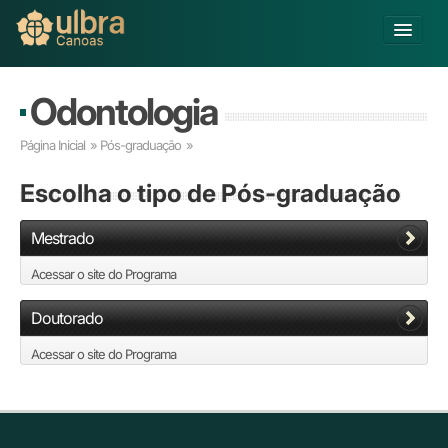
Alterar Unidade
Odontologia
Buscar
Página Inicial
»
Pós-graduação
»
Já sou Aluno
Escolha
o tipo de Pós-graduação
Matricule-se
Mestrado
Educação Básica
Graduação
Acessar o site do Programa
Educação a Distância
Pós-graduação
Doutorado
Pesquisa
Acessar o site do Programa
Extensão
Infraestrutura e Serviços
Inovação
Sobre a ULBRA