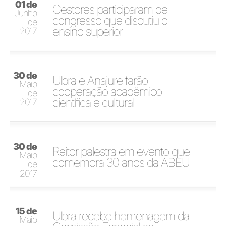
01 de
Gestores participaram de
Junho
congresso que discutiu o
de
ensino superior
2017
30 de
Ulbra e Anajure farão
Maio
cooperação acadêmico-
de
científica e cultural
2017
30 de
Reitor palestra em evento que
Maio
comemora 30 anos da ABEU
de
2017
15 de
Ulbra recebe homenagem da
Maio