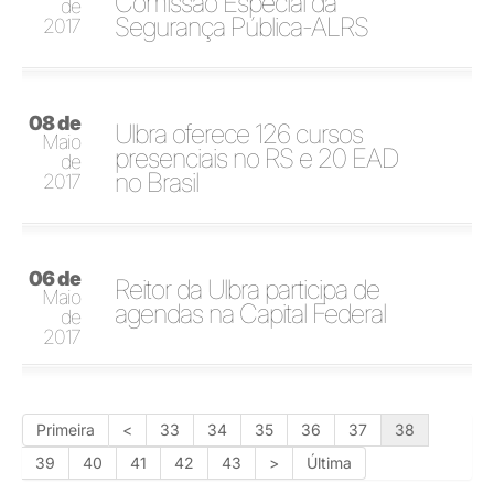
Comissão Especial da
de
Segurança Pública-ALRS
2017
08 de
Ulbra oferece 126 cursos
Maio
presenciais no RS e 20 EAD
de
no Brasil
2017
06 de
Reitor da Ulbra participa de
Maio
agendas na Capital Federal
de
2017
Primeira
<
33
34
35
36
37
38
39
40
41
42
43
>
Última