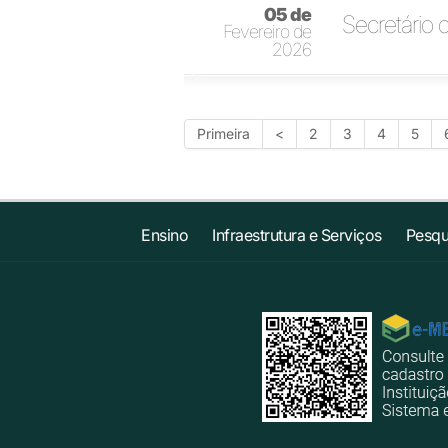
05 de
Secretário 
Fevereiro de
2026
Primeira
<
2
3
4
5
Ensino
Infraestrutura e Serviços
Pesqu