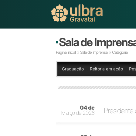
Sala de Imprens
Página Inicial
»
Sala de Imprensa
» Categoria
Graduação
Reitoria em ação
Pes
04 de
Presidente 
Março de 2026