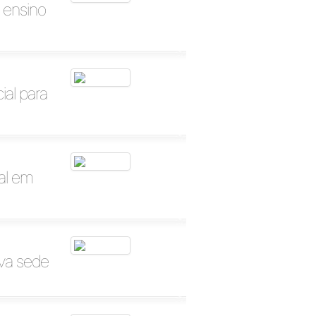
e ensino
al para
al em
ova sede