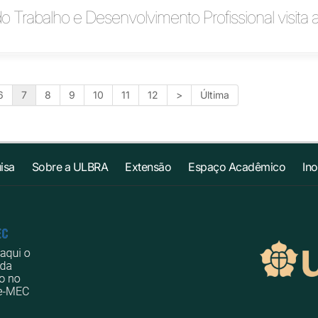
do Trabalho e Desenvolvimento Profissional visita 
6
7
8
9
10
11
12
>
Última
isa
Sobre a ULBRA
Extensão
Espaço Acadêmico
In