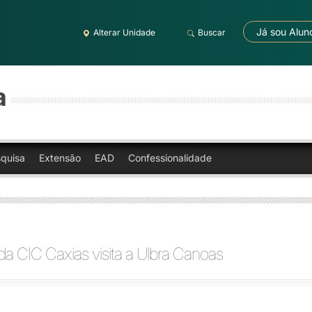
Já sou Alun
Alterar Unidade
Buscar
a
quisa
Extensão
EAD
Confessionalidade
da CIC Caxias visita a Ulbra Canoas