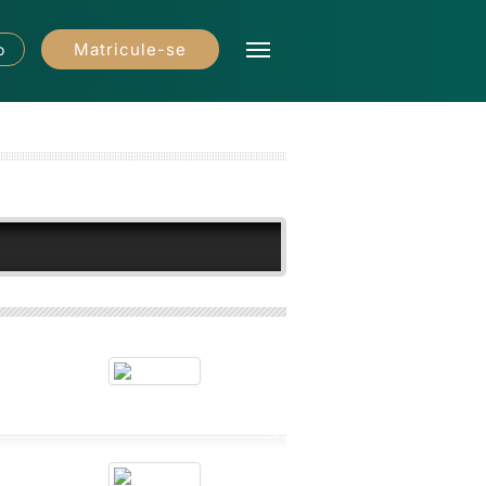
Matricule-se
o