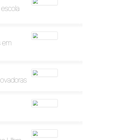
 escola
s em
novadoras