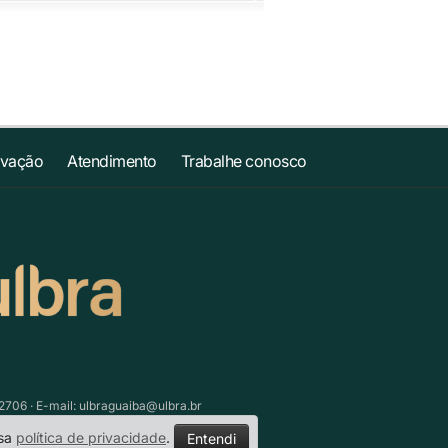
ovação
Atendimento
Trabalhe conosco
.2706 · E-mail:
ulbraguaiba@ulbra.br
ssa
política de privacidade
.
Entendi