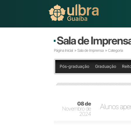
Sala de Imprens
Página Inicial
»
Sala de Imprensa
» Categoria
Pós-graduação
Graduação
Reit
08 de
Alunos ape
Novembro de
2024