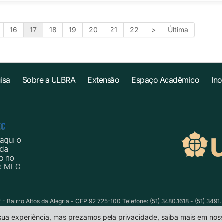
16
17
18
19
20
21
22
>
Última
isa
Sobre a ULBRA
Extensão
Espaço Acadêmico
In
- Bairro Altos da Alegria - CEP 92 725-100 Telefone: (51) 3480.1618 - (51) 3491
 sua experiência, mas prezamos pela privacidade, saiba mais em no