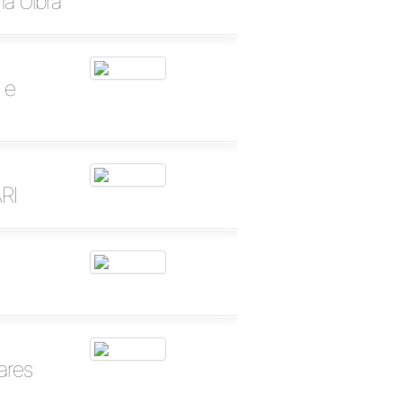
na Ulbra
 e
RI
ares