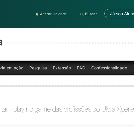
Já sou Alun
Alterar Unidade
Buscar
a
oria em ação
Pesquisa
Extensão
EAD
Confessionalidade
rtam play no game das profissões do Ulbra Xper