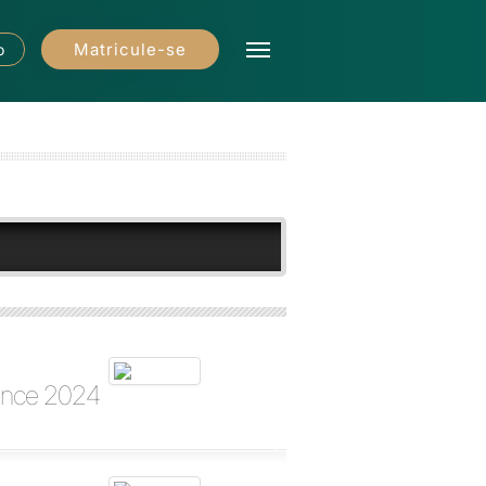
Matricule-se
o
ience 2024