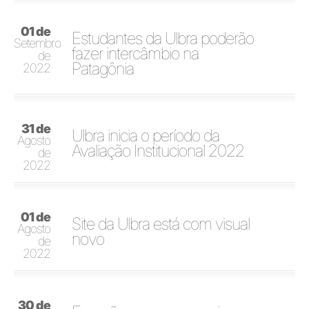
01 de
Estudantes da Ulbra poderão
Setembro
fazer intercâmbio na
de
Patagônia
2022
31 de
Ulbra inicia o período da
Agosto
Avaliação Institucional 2022
de
2022
01 de
Site da Ulbra está com visual
Agosto
novo
de
2022
30 de