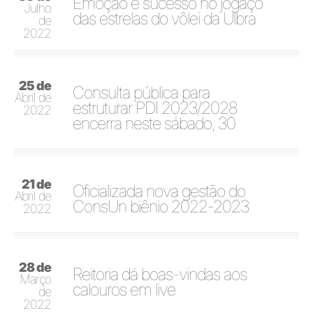
Emoção e sucesso no jogaço
Julho
das estrelas do vôlei da Ulbra
de
2022
25 de
Consulta pública para
Abril de
estruturar PDI 2023/2028
2022
encerra neste sábado, 30
21 de
Oficializada nova gestão do
Abril de
ConsUn biênio 2022-2023
2022
28 de
Reitoria dá boas-vindas aos
Março
calouros em live
de
2022