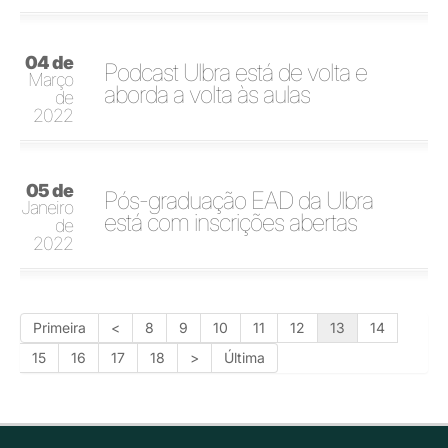
04 de
Podcast Ulbra está de volta e
Março
aborda a volta às aulas
de
2022
05 de
Pós-graduação EAD da Ulbra
Janeiro
está com inscrições abertas
de
2022
Primeira
<
8
9
10
11
12
13
14
15
16
17
18
>
Última