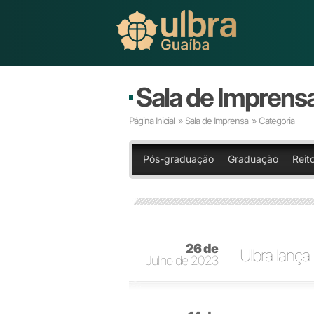
Sala de Imprens
Página Inicial
»
Sala de Imprensa
» Categoria
Pós-graduação
Graduação
Reit
26 de
Ulbra lança
Julho de 2023