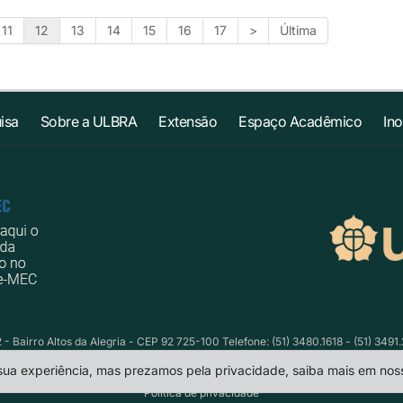
11
12
13
14
15
16
17
>
Última
isa
Sobre a ULBRA
Extensão
Espaço Acadêmico
In
- Bairro Altos da Alegria - CEP 92 725-100 Telefone: (51) 3480.1618 - (51) 3491
 sua experiência, mas prezamos pela privacidade, saiba mais em no
Política de privacidade