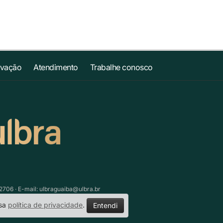
ovação
Atendimento
Trabalhe conosco
.2706 · E-mail:
ulbraguaiba@ulbra.br
ssa
política de privacidade
.
Entendi