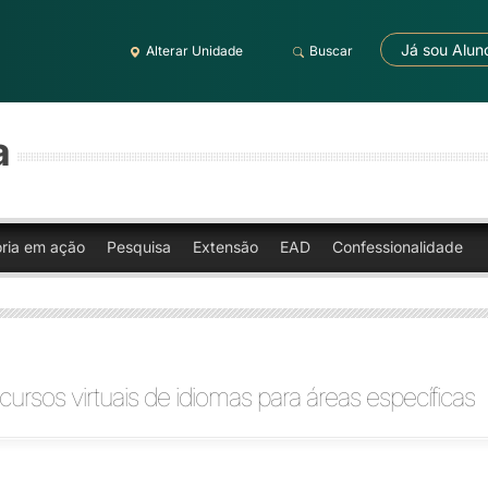
Já sou Alun
Alterar Unidade
Buscar
a
oria em ação
Pesquisa
Extensão
EAD
Confessionalidade
 cursos virtuais de idiomas para áreas específicas