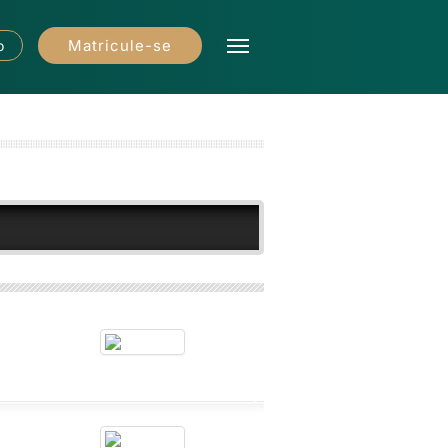
Matricule-se
o