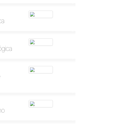
ca
ógica
e
ho