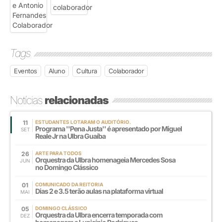
Tags
Eventos
Aluno
Cultura
Colaborador
Notícias
relacionadas
11
ESTUDANTES LOTARAM O AUDITÓRIO.
Programa ''Pena Justa'' é apresentado por Miguel
SET
Reale Jr na Ulbra Guaíba
26
ARTE PARA TODOS
Orquestra da Ulbra homenageia Mercedes Sosa
JUN
no Domingo Clássico
01
COMUNICADO DA REITORIA
Dias 2 e 3.5 terão aulas na plataforma virtual
MAI
05
DOMINGO CLÁSSICO
Orquestra da Ulbra encerra temporada com
DEZ