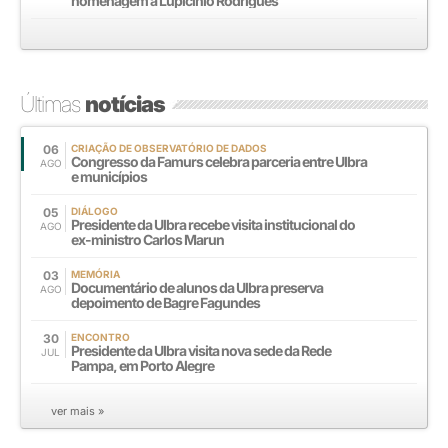
homenagem a Lupicínio Rodrigues
Últimas
notícias
06
CRIAÇÃO DE OBSERVATÓRIO DE DADOS
Congresso da Famurs celebra parceria entre Ulbra
AGO
e municípios
05
DIÁLOGO
Presidente da Ulbra recebe visita institucional do
AGO
ex-ministro Carlos Marun
03
MEMÓRIA
Documentário de alunos da Ulbra preserva
AGO
depoimento de Bagre Fagundes
30
ENCONTRO
Presidente da Ulbra visita nova sede da Rede
JUL
Pampa, em Porto Alegre
ver mais »