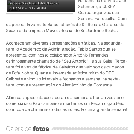
Na Semana de 14 a 20 de
Recanto Gaudério ULBRA Guaíba
Setembro, a ULBRA
Foto: ACS ULBRA Guaíba
Guaíba organizou sua
Semana Farroupilha. Com
o apoio da Erva-mate Barão, através do Sr. Renato Quadros de
Souza e da empresa Móveis Rocha, do Sr. Jardelino Rocha.
Aconteceram diversas apresentações artísticas. Na segunda-
feira, o Acadêmico da Administração, Fabio Santos que se
apresentou com nosso colaborador Antônio Fernandes,
carinhosamente chamado de "Seu Antônio" , e sua Gaita. Terça-
feira foi a vez da fábrica de Gaiteiros que veio sob os cuidados
de Fofa Nobre. Quarta a Invernada artística mirim do DTG
Caiboaté animou o intervalo e fechamos a semana, na sexta-
feira, com a apresentação do Alemãozinho da Cordeona.
Além das apresentações, durante a semana o bar Universitário
comercializou Pão campeiro e montamos um Recanto gaudério
com roda de chimarrão todas as noites. Foi uma grande semana!
Galeria de
fotos