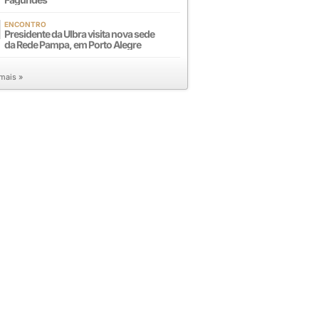
ENCONTRO
Presidente da Ulbra visita nova sede
da Rede Pampa, em Porto Alegre
 mais »