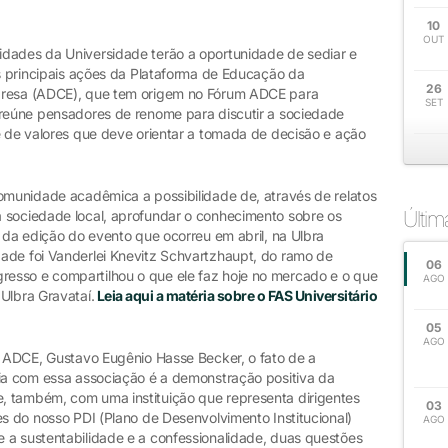
10
OUT
idades da Universidade terão a oportunidade de sediar e
as principais ações da Plataforma de Educação da
26
mpresa (ADCE), que tem origem no Fórum ADCE para
SET
 reúne pensadores de renome para discutir a sociedade
e de valores que deve orientar a tomada de decisão e ação
comunidade acadêmica a possibilidade de, através de relatos
Últi
 sociedade local, aprofundar o conhecimento sobre os
o da edição do evento que ocorreu em abril, na Ulbra
ade foi Vanderlei Knevitz Schvartzhaupt, do ramo de
06
esso e compartilhou o que ele faz hoje no mercado e o que
AGO
Ulbra Gravataí.
Leia aqui a matéria sobre o FAS Universitário
05
AGO
da ADCE, Gustavo Eugênio Hasse Becker, o fato de a
ria com essa associação é a demonstração positiva da
, também, com uma instituição que representa dirigentes
03
es do nosso PDI (Plano de Desenvolvimento Institucional)
AGO
 a sustentabilidade e a confessionalidade, duas questões