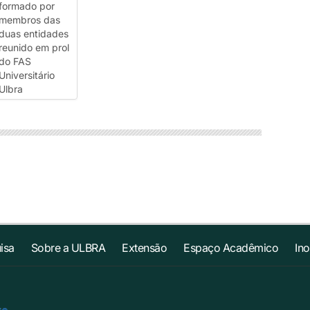
isa
Sobre a ULBRA
Extensão
Espaço Acadêmico
In