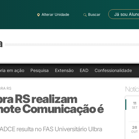
Já sou Alun
Alterar Unidade
Buscar
a
oria em ação
Pesquisa
Extensão
EAD
Confessionalidade
Notíc
LBRA RS
bra RS realizam
11
mote Comunicação é
SET
26
 ADCE resulta no FAS Universitário Ulbra
OUT