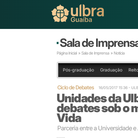
Sala de Imprens
Página Inicial
»
Sala de Imprensa
» Notícia
Pós-graduação
Graduação
Reit
Ciclo de Debates
16/05/2017 15:36 - U
Unidades da Ul
debates sob o 
Vida
Parceria entre a Universidade e