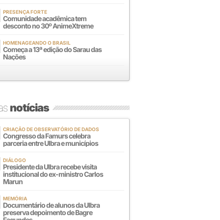
PRESENÇA FORTE
Comunidade acadêmica tem
desconto no 30º AnimeXtreme
HOMENAGEANDO O BRASIL
Começa a 13ª edição do Sarau das
Nações
mas
notícias
CRIAÇÃO DE OBSERVATÓRIO DE DADOS
Congresso da Famurs celebra
parceria entre Ulbra e municípios
DIÁLOGO
Presidente da Ulbra recebe visita
institucional do ex-ministro Carlos
Marun
MEMÓRIA
Documentário de alunos da Ulbra
preserva depoimento de Bagre
Fagundes