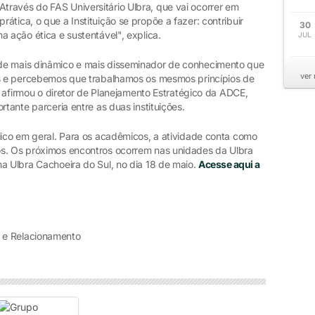
ravés do FAS Universitário Ulbra, que vai ocorrer em
ática, o que a Instituição se propõe a fazer: contribuir
30
a ação ética e sustentável", explica.
JUL
de mais dinâmico e mais disseminador de conhecimento que
ver
es e percebemos que trabalhamos os mesmos princípios de
", afirmou o diretor de Planejamento Estratégico da ADCE,
rtante parceria entre as duas instituições.
lico em geral. Para os acadêmicos, a atividade conta como
os. Os próximos encontros ocorrem nas unidades da Ulbra
a Ulbra Cachoeira do Sul, no dia 18 de maio.
Acesse aqui a
 e Relacionamento