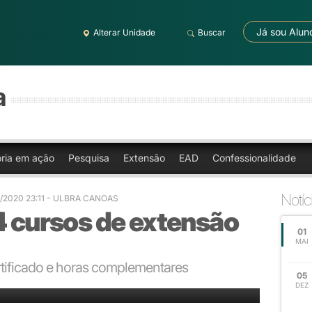
Já sou Alun
Alterar Unidade
Buscar
a
oria em ação
Pesquisa
Extensão
EAD
Confessionalidade
Notíc
/2020 23:11
- ULBRA CANOAS
4 cursos de extensão
01
MAI
tificado e horas complementares
05
DEZ