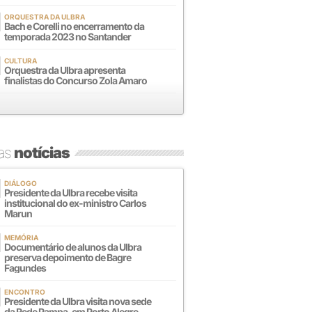
ORQUESTRA DA ULBRA
Bach e Corelli no encerramento da
temporada 2023 no Santander
CULTURA
Orquestra da Ulbra apresenta
finalistas do Concurso Zola Amaro
mas
notícias
DIÁLOGO
Presidente da Ulbra recebe visita
institucional do ex-ministro Carlos
Marun
MEMÓRIA
Documentário de alunos da Ulbra
preserva depoimento de Bagre
Fagundes
ENCONTRO
Presidente da Ulbra visita nova sede
da Rede Pampa, em Porto Alegre