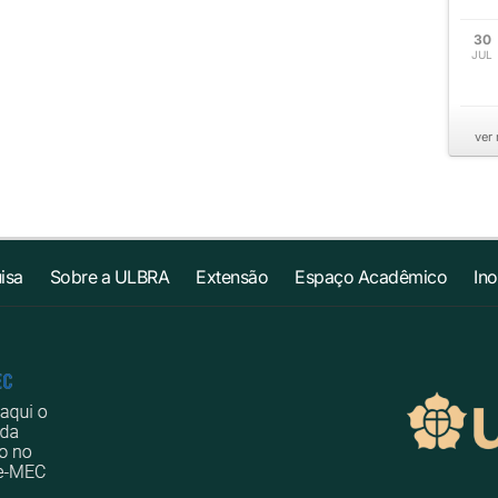
30
JUL
ver
isa
Sobre a ULBRA
Extensão
Espaço Acadêmico
In