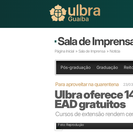
Sala de Imprens
Página Inicial
»
Sala de Imprensa
» Notícia
Pós-graduação
Graduação
Reit
Para aproveitar na quarentena
23/03
Ulbra oferece 1
EAD gratuitos
Cursos de extensão rendem cer
Foto: Reprodução