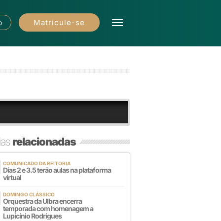
Matricule-se
o
ias
relacionadas
COMUNICADO DA REITORIA
Dias 2 e 3.5 terão aulas na plataforma
virtual
DOMINGO CLÁSSICO
Orquestra da Ulbra encerra
temporada com homenagem a
Lupicínio Rodrigues