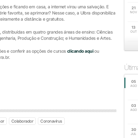
es e ficando em casa, a internet virou uma salvação. E
21
érie favorita, se aprimorar? Nesse caso, a Ulbra disponibiliza
NOV
eiramente a distância e gratuitos.
13
 distribuídas em quatro grandes áreas de ensino: Ciências
OUT
ngenharia, Produção e Construção; e Humanidades e Artes.
ões e conferir as opções de cursos
clicando aqui
ou
a.br.
Últi
05
AGO
03
AGO
sor
Colaborador
Coronavírus
30
JUL