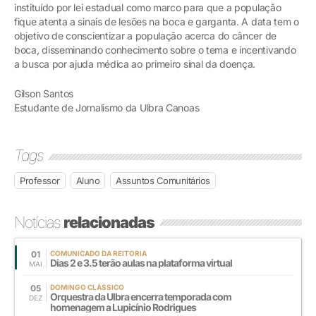
instituído por lei estadual como marco para que a população
fique atenta a sinais de lesões na boca e garganta. A data tem o
objetivo de conscientizar a população acerca do câncer de
boca, disseminando conhecimento sobre o tema e incentivando
a busca por ajuda médica ao primeiro sinal da doença.
Gilson Santos
Estudante de Jornalismo da Ulbra Canoas
Tags
Professor
Aluno
Assuntos Comunitários
Notícias
relacionadas
01
COMUNICADO DA REITORIA
Dias 2 e 3.5 terão aulas na plataforma virtual
MAI
05
DOMINGO CLÁSSICO
Orquestra da Ulbra encerra temporada com
DEZ
homenagem a Lupicínio Rodrigues