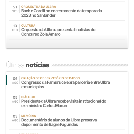
21
ORQUESTRA DA ULBRA
Bach e Corelli no encerramento da temporada
NOV
2023 no Santander
13
CULTURA
Orquestra da Ulbra apresenta finalistas do
OUT
Concurso Zola Amaro
Últimas
notícias
06
CRIAÇÃO DE OBSERVATÓRIO DE DADOS
Congresso da Famurs celebra parceria entre Ulbra
AGO
e municípios
05
DIÁLOGO
Presidente da Ulbra recebe visita institucional do
AGO
ex-ministro Carlos Marun
03
MEMÓRIA
Documentário de alunos da Ulbra preserva
AGO
depoimento de Bagre Fagundes