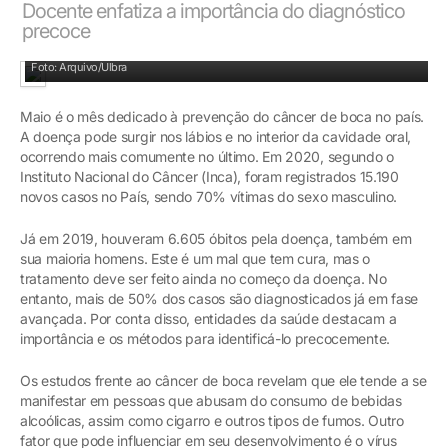
Docente enfatiza a importância do diagnóstico
precoce
Dentista tem papel fundamental na prevenção do câncer de boca
Foto: Arquivo/Ulbra
Maio é o mês dedicado à prevenção do câncer de boca no país.
A doença pode surgir nos lábios e no interior da cavidade oral,
ocorrendo mais comumente no último. Em 2020, segundo o
Instituto Nacional do Câncer (Inca), foram registrados 15.190
novos casos no País, sendo 70% vítimas do sexo masculino.
Já em 2019, houveram 6.605 óbitos pela doença, também em
sua maioria homens. Este é um mal que tem cura, mas o
tratamento deve ser feito ainda no começo da doença. No
entanto, mais de 50% dos casos são diagnosticados já em fase
avançada. Por conta disso, entidades da saúde destacam a
importância e os métodos para identificá-lo precocemente.
Os estudos frente ao câncer de boca revelam que ele tende a se
manifestar em pessoas que abusam do consumo de bebidas
alcoólicas, assim como cigarro e outros tipos de fumos. Outro
fator que pode influenciar em seu desenvolvimento é o vírus