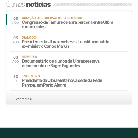
Últimas
notícias
06
CRIAÇÃO DE OBSERVATÓRIO DE DADOS
Congresso da Famurs celebra parceria entre Ulbra
AGO
e municípios
05
DIÁLOGO
Presidente da Ulbra recebe visita institucional do
AGO
ex-ministro Carlos Marun
03
MEMÓRIA
Documentário de alunos da Ulbra preserva
AGO
depoimento de Bagre Fagundes
30
ENCONTRO
Presidente da Ulbra visita nova sede da Rede
JUL
Pampa, em Porto Alegre
ver mais »