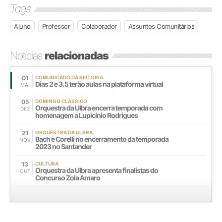
Tags
Aluno
Professor
Colaborador
Assuntos Comunitários
Notícias
relacionadas
01
COMUNICADO DA REITORIA
Dias 2 e 3.5 terão aulas na plataforma virtual
MAI
05
DOMINGO CLÁSSICO
Orquestra da Ulbra encerra temporada com
DEZ
homenagem a Lupicínio Rodrigues
21
ORQUESTRA DA ULBRA
Bach e Corelli no encerramento da temporada
NOV
2023 no Santander
13
CULTURA
Orquestra da Ulbra apresenta finalistas do
OUT
Concurso Zola Amaro