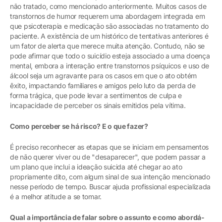
não tratado, como mencionado anteriormente. Muitos casos de
transtornos de humor requerem uma abordagem integrada em
que psicoterapia e medicação são associadas no tratamento do
paciente. A existência de um histórico de tentativas anteriores é
um fator de alerta que merece muita atenção. Contudo, não se
pode afirmar que todo o suicídio esteja associado a uma doença
mental, embora a interação entre transtornos psíquicos e uso de
álcool seja um agravante para os casos em que o ato obtém
êxito, impactando familiares e amigos pelo luto da perda de
forma trágica, que pode levar a sentimentos de culpa e
incapacidade de perceber os sinais emitidos pela vítima.
Como perceber se há risco? E o que fazer?
É preciso reconhecer as etapas que se iniciam em pensamentos
de não querer viver ou de "desaparecer", que podem passar a
um plano que inclui a ideação suicida até chegar ao ato
propriamente dito, com algum sinal de sua intenção mencionado
nesse período de tempo. Buscar ajuda profissional especializada
é a melhor atitude a se tomar.
Qual a importância de falar sobre o assunto e como abordá-