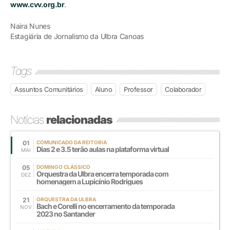
www.cvv.org.br
.
Naira Nunes
Estagiária de Jornalismo da Ulbra Canoas
Tags
Assuntos Comunitários
Aluno
Professor
Colaborador
Notícias
relacionadas
01
COMUNICADO DA REITORIA
Dias 2 e 3.5 terão aulas na plataforma virtual
MAI
05
DOMINGO CLÁSSICO
Orquestra da Ulbra encerra temporada com
DEZ
homenagem a Lupicínio Rodrigues
21
ORQUESTRA DA ULBRA
Bach e Corelli no encerramento da temporada
NOV
2023 no Santander