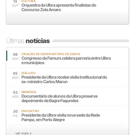
13
CULTURA
Orquestra da Ulbra apresenta finalistas do
OUT
Concurso Zola Amaro
Últimas
notícias
06
CRIAÇÃO DE OBSERVATÓRIO DE DADOS
Congresso da Famurs celebra parceria entre Ulbra
AGO
e municípios
05
DIÁLOGO
Presidente da Ulbra recebe visita institucional do
AGO
ex-ministro Carlos Marun
03
MEMÓRIA
Documentário de alunos da Ulbra preserva
AGO
depoimento de Bagre Fagundes
30
ENCONTRO
Presidente da Ulbra visita nova sede da Rede
JUL
Pampa, em Porto Alegre
ver mais »