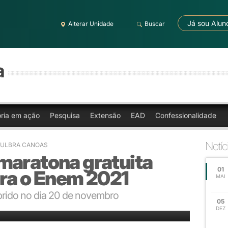
Já sou Alun
Alterar Unidade
Buscar
a
oria em ação
Pesquisa
Extensão
EAD
Confessionalidade
Notíc
 ULBRA CANOAS
maratona gratuita
01
ara o Enem 2021
MAI
rido no dia 20 de novembro
05
DEZ