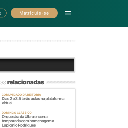
Matricule-se
o
ias
relacionadas
COMUNICADO DA REITORIA
Dias 2 e 3.5 terão aulas na plataforma
virtual
DOMINGO CLÁSSICO
Orquestra da Ulbra encerra
temporada com homenagem a
Lupicínio Rodrigues