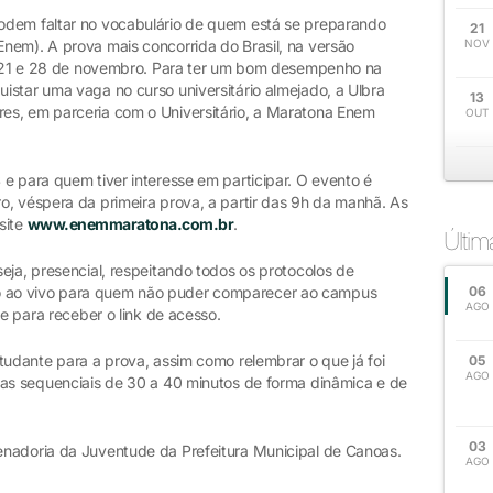
odem faltar no vocabulário de quem está se preparando
21
nem). A prova mais concorrida do Brasil, na versão
NOV
as 21 e 28 de novembro. Para ter um bom desempenho na
istar uma vaga no curso universitário almejado, a Ulbra
13
es, em parceria com o Universitário, a Maratona Enem
OUT
e para quem tiver interesse em participar. O evento é
o, véspera da primeira prova, a partir das 9h da manhã. As
 site
www.enemmaratona.com.br
.
Últi
eja, presencial, respeitando todos os protocolos de
 ao vivo para quem não puder comparecer ao campus
06
AGO
te para receber o link de acesso.
tudante para a prova, assim como relembrar o que já foi
05
AGO
las sequenciais de 30 a 40 minutos de forma dinâmica e de
03
enadoria da Juventude da Prefeitura Municipal de Canoas.
AGO