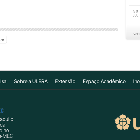
30
JUL
ver
sor
isa
Sobre a ULBRA
Extensão
Espaço Acadêmico
In