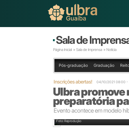
Sala de Imprens
Página Inicial
»
Sala de Imprensa
» Notícia
Pós-graduação
Graduação
Reit
Inscrições abertas!
04/10/2021 08:00
-
Ulbra promove 
preparatória p
Evento acontece em modelo híb
Foto: Reprodução