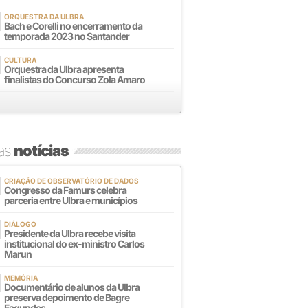
ORQUESTRA DA ULBRA
Bach e Corelli no encerramento da
temporada 2023 no Santander
CULTURA
Orquestra da Ulbra apresenta
finalistas do Concurso Zola Amaro
mas
notícias
CRIAÇÃO DE OBSERVATÓRIO DE DADOS
Congresso da Famurs celebra
parceria entre Ulbra e municípios
DIÁLOGO
Presidente da Ulbra recebe visita
institucional do ex-ministro Carlos
Marun
MEMÓRIA
Documentário de alunos da Ulbra
preserva depoimento de Bagre
Fagundes