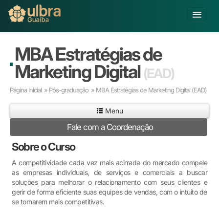
Alterar Unidade
MBA Estratégias de
Buscar
Marketing Digital
(EAD)
Já sou Aluno
Página Inicial
»
Pós-graduação
» MBA Estratégias de Marketing Digital
(EAD)
Matricule-se
Menu
Educação Básica
Fale com a Coordenação
Graduação
Pós-graduação
Sobre o Curso
Educação a Distância
A competitividade cada vez mais acirrada do mercado compele
Pesquisa
as empresas individuais, de serviços e comerciais a buscar
Extensão
soluções para melhorar o relacionamento com seus clientes e
Infraestrutura e Serviços
gerir de forma eficiente suas equipes de vendas, com o intuito de
se tornarem mais competitivas.
Inovação
Sobre a ULBRA