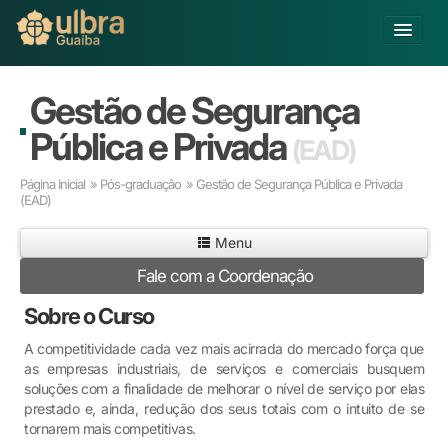
Alterar Unidade
Gestão de Segurança
Buscar
Pública e Privada
(EAD)
Já sou Aluno
Página Inicial
»
Pós-graduação
» Gestão de Segurança Pública e Privada
Matricule-se
(EAD)
Educação Básica
Menu
Graduação
Fale com a Coordenação
Pós-graduação
Sobre o Curso
Educação a Distância
Pesquisa
A competitividade cada vez mais acirrada do mercado força que
Extensão
as empresas industriais, de serviços e comerciais busquem
soluções com a finalidade de melhorar o nível de serviço por elas
Infraestrutura e Serviços
prestado e, ainda, redução dos seus totais com o intuito de se
Inovação
tornarem mais competitivas.
Sobre a ULBRA