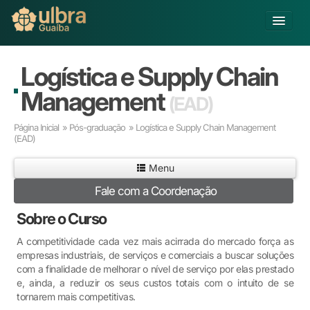
Alterar Unidade
Logística e Supply Chain
Buscar
Management
(EAD)
Já sou Aluno
Página Inicial
»
Pós-graduação
» Logística e Supply Chain Management
Matricule-se
(EAD)
Educação Básica
Menu
Graduação
Fale com a Coordenação
Pós-graduação
Sobre o Curso
Educação a Distância
Pesquisa
A competitividade cada vez mais acirrada do mercado força as
Extensão
empresas industriais, de serviços e comerciais a buscar soluções
com a finalidade de melhorar o nível de serviço por elas prestado
Infraestrutura e Serviços
e, ainda, a reduzir os seus custos totais com o intuito de se
Inovação
tornarem mais competitivas.
Sobre a ULBRA