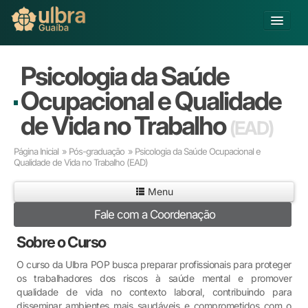
Alterar Unidade
Psicologia da Saúde
Buscar
Ocupacional e Qualidade
Já sou Aluno
de Vida no Trabalho
(EAD)
Matricule-se
Página Inicial
»
Pós-graduação
» Psicologia da Saúde Ocupacional e
Qualidade de Vida no Trabalho
(EAD)
Educação Básica
Graduação
Menu
Pós-graduação
Fale com a Coordenação
Educação a Distância
Pesquisa
Sobre o Curso
Extensão
O curso da Ulbra POP busca preparar profissionais para proteger
Infraestrutura e Serviços
os trabalhadores dos riscos à saúde mental e promover
Inovação
qualidade de vida no contexto laboral, contribuindo para
Sobre a ULBRA
disseminar ambientes mais saudáveis e comprometidos com o