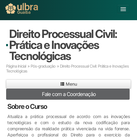
Alterar Unidade
Direito Processual Civil:
Buscar
Prática e Inovações
Já sou Aluno
Tecnológicas
Matricule-se
Página Inicial
»
Pós-graduação
» Direito Processual Civil: Prática e Inovações
Tecnológicas
Educação Básica
Graduação
Menu
Pós-graduação
Fale com a Coordenação
Educação a Distância
Pesquisa
Sobre o Curso
Extensão
Atualiza a prática processual de acordo com as inovações
Infraestrutura e Serviços
tecnológicas e com o estudo da nova codificação para
Inovação
compreensão da realidade prática vivenciada na vida forense.
Sobre a ULBRA
Aperfeiçoa o profissional do Direito para o exercício da