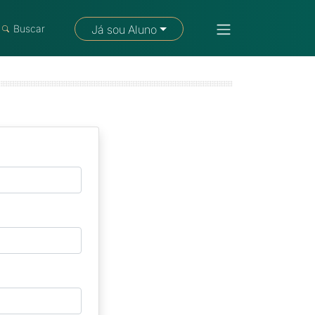
Fale com um consultor
Buscar
Já sou Aluno