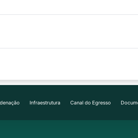
denação
Infraestrutura
Canal do Egresso
Docum