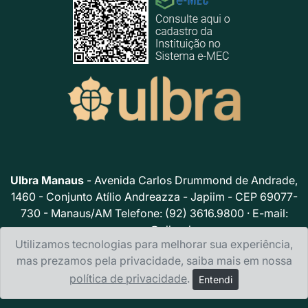
Ulbra Manaus
- Avenida Carlos Drummond de Andrade,
1460 - Conjunto Atílio Andreazza - Japiim - CEP 69077-
730 - Manaus/AM Telefone: (92) 3616.9800 · E-mail:
acsmao@ulbra.br
Utilizamos tecnologias para melhorar sua experiência,
Política de privacidade
mas prezamos pela privacidade, saiba mais em nossa
política de privacidade
.
Entendi