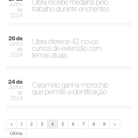
Ulbra recebe medalha pelo
Junho
trabalho durante enchentes
de
2024
26 de
Ulbra oferece 42 novos
Junho
cursos de extensão com
de
temas atuais
2024
24 de
Caramelo ganha microchip
Junho
que permite a identificação
de
2024
<
1
2
3
4
5
6
7
8
9
>
Última