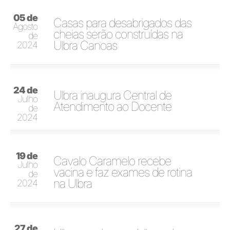
05 de
Casas para desabrigados das
Agosto
cheias serão construídas na
de
Ulbra Canoas
2024
24 de
Ulbra inaugura Central de
Julho
Atendimento ao Docente
de
2024
19 de
Cavalo Caramelo recebe
Julho
vacina e faz exames de rotina
de
na Ulbra
2024
27 de