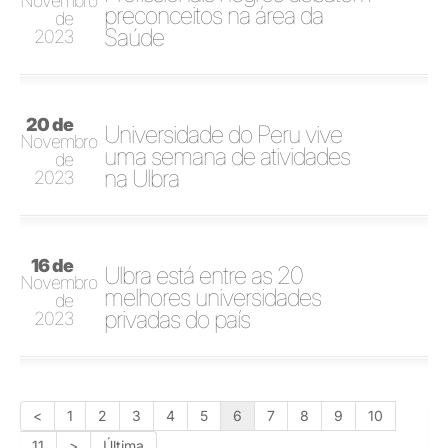
Novembro
preconceitos na área da
de
Saúde
2023
20 de
Universidade do Peru vive
Novembro
uma semana de atividades
de
na Ulbra
2023
16 de
Ulbra está entre as 20
Novembro
melhores universidades
de
privadas do país
2023
<
1
2
3
4
5
6
7
8
9
10
11
>
Última