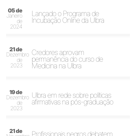
05 de
Lançado o Programa de
Janeiro
Incubação Online da Ulbra
de
2024
21 de
Credores aprovam
Dezembro
permanência do curso de
de
Medicina na Ulbra
2023
19 de
Ulbra em rede sobre políticas
Dezembro
afirmativas na pós-graduação
de
2023
21 de
Profissionais negros debatem