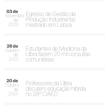
03 de
Egresso de Gestão da
Novembro
Produção Industrial faz
de
mestrado em Lisboa
2023
26 de
Estudantes de Medicina da
Outubro
Ulbra fazem 20 mil consultas
de
comunitárias
2023
20 de
Professores da Ulbra
Outubro
discutem educação híbrida
de
no 28º CIAED
2023