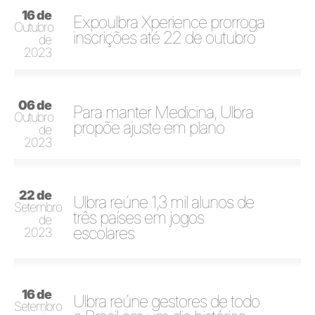
16 de
Expoulbra Xperience prorroga
Outubro
inscrições até 22 de outubro
de
2023
06 de
Para manter Medicina, Ulbra
Outubro
propõe ajuste em plano
de
2023
22 de
Ulbra reúne 1,3 mil alunos de
Setembro
três países em jogos
de
escolares
2023
16 de
Ulbra reúne gestores de todo
Setembro