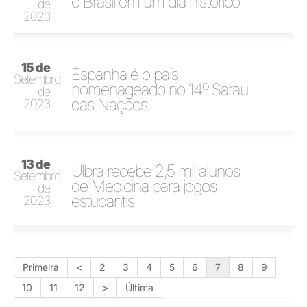
o Brasil em um dia histórico
de
2023
15 de
Espanha é o país
Setembro
homenageado no 14º Sarau
de
das Nações
2023
13 de
Ulbra recebe 2,5 mil alunos
Setembro
de Medicina para jogos
de
estudantis
2023
Primeira
<
2
3
4
5
6
7
8
9
10
11
12
>
Última