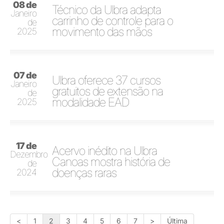
08 de
Técnico da Ulbra adapta
Janeiro
carrinho de controle para o
de
movimento das mãos
2025
07 de
Ulbra oferece 37 cursos
Janeiro
gratuitos de extensão na
de
modalidade EAD
2025
17 de
Acervo inédito na Ulbra
Dezembro
Canoas mostra história de
de
doenças raras
2024
<
1
2
3
4
5
6
7
>
Última