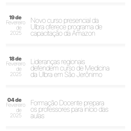
19 de
Novo curso presencial da
Fevereiro
Ulbra oferece programa de
de
capacitação da Amazon
2025
18 de
Lideranças regionais
Fevereiro
defendem curso de Medicina
de
da Ulbra em São Jerônimo
2025
04 de
Formação Docente prepara
Fevereiro
os professores para início das
de
aulas
2025