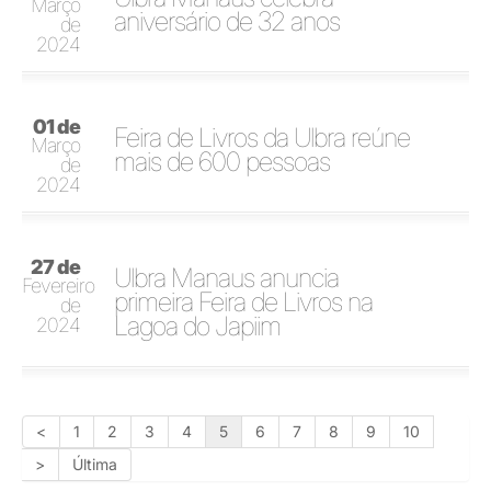
Março
aniversário de 32 anos
de
2024
01 de
Feira de Livros da Ulbra reúne
Março
mais de 600 pessoas
de
2024
27 de
Ulbra Manaus anuncia
Fevereiro
primeira Feira de Livros na
de
Lagoa do Japiim
2024
<
1
2
3
4
5
6
7
8
9
10
>
Última