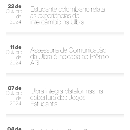
22 de
Estudante colombiano relata
Outubro
as experiências do
de
intercâmbio na Ulbra
2024
11 de
Assessoria de Comunicação
Outubro
da Ulbra é indicada ao Prêmio
de
ARI
2024
07 de
Ulbra integra plataformas na
Outubro
cobertura dos Jogos
de
Estudantis
2024
04 de