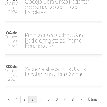
Colégio Ulbra Cristo Redentor
Outubro
é o campeão dos Jogos
de
Escolares
2024
04 de
Professora do Colégio São
Outubro
Pedro é finalista do Prêmio
de
Educação RS
2024
03 de
Xadrez é atração nos Jogos
Outubro
Escolares na Ulbra Canoas
de
2024
<
1
2
3
4
5
6
7
8
>
Última