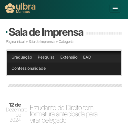
Alterar Unidade
Sala de Imprensa
Buscar
Página Inicial
»
Sala de Imprensa
» Categoria
Já sou Aluno
Matricule-se
Graduação
Pesquisa
Extensão
EAD
Confessionalidade
Educação Básica
Graduação
Pós-graduação
Educação a Distância
Pesquisa
12 de
Extensão
Estudante de Direito tem
Dezembro
Infraestrutura e Serviços
formatura antecipada para
de
virar delegado
Inovação
2024
Sobre a ULBRA