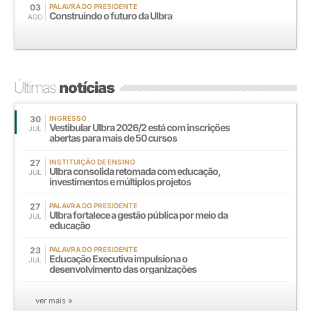
03
PALAVRA DO PRESIDENTE
Construindo o futuro da Ulbra
AGO
Últimas
notícias
30
INGRESSO
Vestibular Ulbra 2026/2 está com inscrições
JUL
abertas para mais de 50 cursos
27
INSTITUIÇÃO DE ENSINO
Ulbra consolida retomada com educação,
JUL
investimentos e múltiplos projetos
27
PALAVRA DO PRESIDENTE
Ulbra fortalece a gestão pública por meio da
JUL
educação
23
PALAVRA DO PRESIDENTE
Educação Executiva impulsiona o
JUL
desenvolvimento das organizações
ver mais »