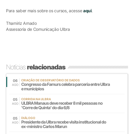
Para saber mais sobre os cursos, acesse
aqui
.
Thamiriz Amado
Assessoria de Comunicação Ulbra
Notícias
relacionadas
06
CRIAÇÃO DE OBSERVATÓRIO DE DADOS
Congresso da Famurs celebra parceria entre Ulbra
AGO
e municípios
05
CORRIDA NA ULBRA
ULBRA Manaus deve receber 8 mil pessoas no
AGO
'Corre de Quinta' do dia 6/8
05
DIÁLOGO
Presidente da Ulbra recebe visita institucional do
AGO
ex-ministro Carlos Marun