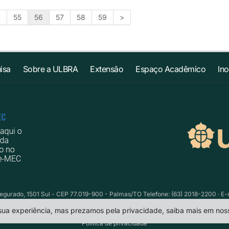
4
55
56
57
58
59
>
isa
Sobre a ULBRA
Extensão
Espaço Acadêmico
In
egurado, 1501 Sul - CEP 77.019-900 - Palmas/TO Telefone: (63) 2018-2200 · E-
 sua experiência, mas prezamos pela privacidade, saiba mais em no
Política de privacidade