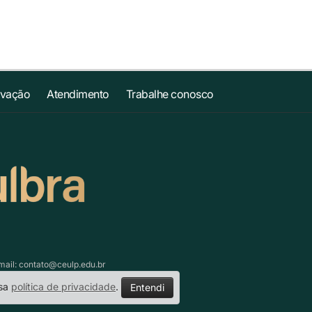
ovação
Atendimento
Trabalhe conosco
mail:
contato@ceulp.edu.br
ssa
política de privacidade
.
Entendi