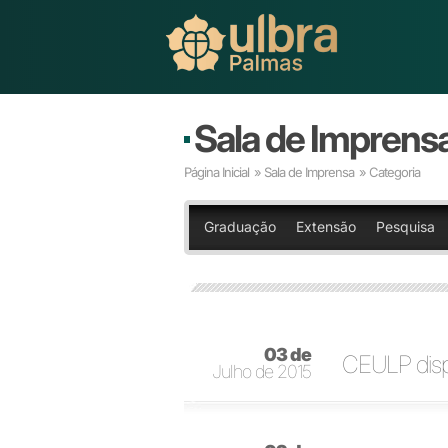
Sala de Imprens
Página Inicial
»
Sala de Imprensa
» Categoria
Graduação
Extensão
Pesquisa
03 de
CEULP dispo
Julho de 2015