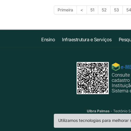
Primeira
<
51
52
53
5
Ensino
Infraestrutura e Serviços
Pesqu
Ulbra Palmas
- Teotônio S
Utilizamos tecnologias para melhorar