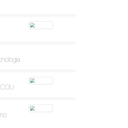
cnologia
SACOU
 no