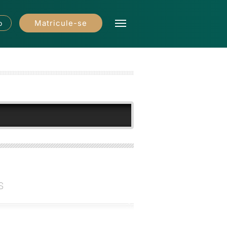
Matricule-se
o
s