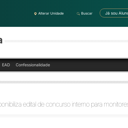
Já sou Alun
Alterar Unidade
Buscar
a
EAD
Confessionalidade
nibiliza edital de concurso interno para monitore