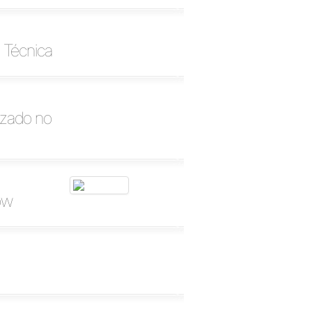
 Técnica
izado no
ow